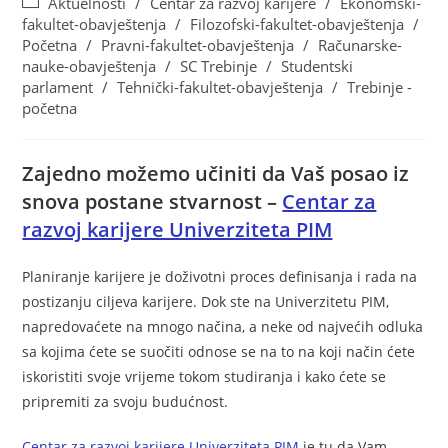
Aktuelnosti
/
Centar za razvoj karijere
/
Ekonomski-
fakultet-obavještenja
/
Filozofski-fakultet-obavještenja
/
Početna
/
Pravni-fakultet-obavještenja
/
Računarske-
nauke-obavještenja
/
SC Trebinje
/
Studentski
parlament
/
Tehnički-fakultet-obavještenja
/
Trebinje -
početna
Zajedno možemo učiniti da Vaš posao iz
snova postane stvarnost –
Centar za
razvoj karijere Univerziteta PIM
Planiranje karijere je doživotni proces definisanja i rada na
postizanju ciljeva karijere. Dok ste na Univerzitetu PIM,
napredovaćete na mnogo načina, a neke od najvećih odluka
sa kojima ćete se suočiti odnose se na to na koji način ćete
iskoristiti svoje vrijeme tokom studiranja i kako ćete se
pripremiti za svoju budućnost.
Centar za razvoj karijere Univerziteta PIM
je tu da Vam