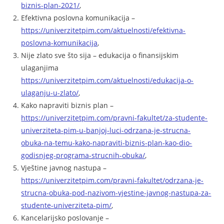
biznis-plan-2021/
,
Efektivna poslovna komunikacija –
https://univerzitetpim.com/aktuelnosti/efektivna-
poslovna-komunikacija
,
Nije zlato sve što sija – edukacija o finansijskim
ulaganjima
https://univerzitetpim.com/aktuelnosti/edukacija-o-
ulaganju-u-zlato/
,
Kako napraviti biznis plan –
https://univerzitetpim.com/pravni-fakultet/za-studente-
univerziteta-pim-u-banjoj-luci-odrzana-je-strucna-
obuka-na-temu-kako-napraviti-biznis-plan-kao-dio-
godisnjeg-programa-strucnih-obuka/
,
Vještine javnog nastupa –
https://univerzitetpim.com/pravni-fakultet/odrzana-je-
strucna-obuka-pod-nazivom-vjestine-javnog-nastupa-za-
studente-univerziteta-pim/
,
Kancelarijsko poslovanje –