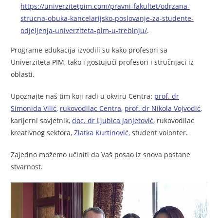
https://univerzitetpim.com/pravni-fakultet/odrzana-
strucna-obuka-kancelarijsko-poslovanje-za-studente-
odjeljenja-univerziteta-pim-u-trebinju/
.
Programe edukacija izvodili su kako profesori sa
Univerziteta PIM, tako i gostujući profesori i stručnjaci iz
oblasti.
Upoznajte naš tim koji radi u okviru Centra:
prof. dr
Simonida Vilić
,
rukovodilac Centra
,
prof. dr Nikola Vojvodić
,
karijerni savjetnik,
doc. dr Ljubica Janjetović
, rukovodilac
kreativnog sektora,
Zlatka Kurtinović
, student volonter.
Zajedno možemo učiniti da Vaš posao iz snova postane
stvarnost.