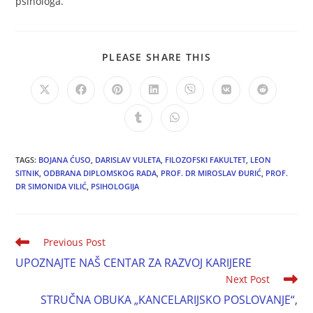
psihologa.
PLEASE SHARE THIS
TAGS:
BOJANA ĆUSO
,
DARISLAV VULETA
,
FILOZOFSKI FAKULTET
,
LEON
SITNIK
,
ODBRANA DIPLOMSKOG RADA
,
PROF. DR MIROSLAV ĐURIĆ
,
PROF.
DR SIMONIDA VILIĆ
,
PSIHOLOGIJA
Previous Post
UPOZNAJTE NAŠ CENTAR ZA RAZVOJ KARIJERE
Next Post
STRUČNA OBUKA „KANCELARIJSKO POSLOVANJE“,