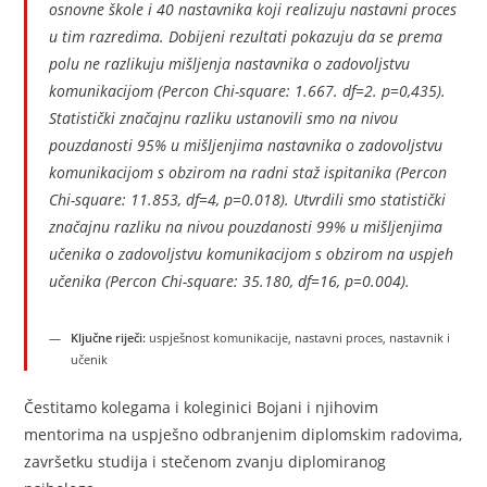
osnovne škole i 40 nastavnika koji realizuju nastavni proces
u tim razredima. Dobijeni rezultati pokazuju da se prema
polu ne razlikuju mišljenja nastavnika o zadovoljstvu
komunikacijom (Percon Chi-square: 1.667. df=2. p=0,435).
Statistički značajnu razliku ustanovili smo na nivou
pouzdanosti 95% u mišljenjima nastavnika o zadovoljstvu
komunikacijom s obzirom na radni staž ispitanika (Percon
Chi-square: 11.853, df=4, p=0.018). Utvrdili smo statistički
značajnu razliku na nivou pouzdanosti 99% u mišljenjima
učenika o zadovoljstvu komunikacijom s obzirom na uspjeh
učenika (Percon Chi-square: 35.180, df=16, p=0.004).
Ključne riječi:
uspješnost komunikacije, nastavni proces, nastavnik i
učenik
Čestitamo kolegama i koleginici Bojani i njihovim
mentorima na uspješno odbranjenim diplomskim radovima,
završetku studija i stečenom zvanju diplomiranog