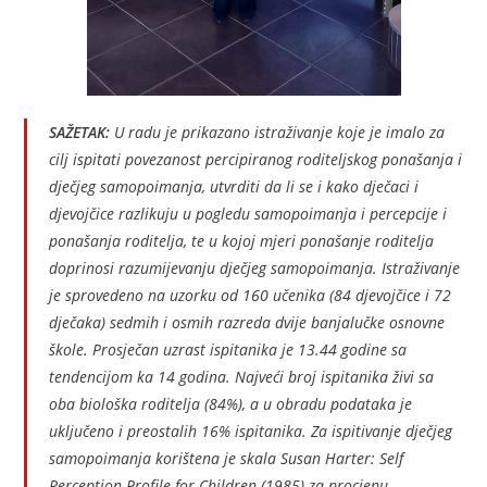
SAŽETAK:
U radu je prikazano istraživanje koje je imalo za
cilj ispitati povezanost percipiranog roditeljskog ponašanja i
dječjeg samopoimanja, utvrditi da li se i kako dječaci i
djevojčice razlikuju u pogledu samopoimanja i percepcije i
ponašanja roditelja, te u kojoj mjeri ponašanje roditelja
doprinosi razumijevanju dječjeg samopoimanja. Istraživanje
je sprovedeno na uzorku od 160 učenika (84 djevojčice i 72
dječaka) sedmih i osmih razreda dvije banjalučke osnovne
škole. Prosječan uzrast ispitanika je 13.44 godine sa
tendencijom ka 14 godina. Najveći broj ispitanika živi sa
oba biološka roditelja (84%), a u obradu podataka je
uključeno i preostalih 16% ispitanika. Za ispitivanje dječjeg
samopoimanja korištena je skala Susan Harter: Self
Perception Profile for Children (1985) za procjenu