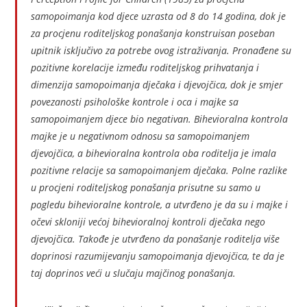
samopoimanja kod djece uzrasta od 8 do 14 godina, dok je
za procjenu roditeljskog ponašanja konstruisan poseban
upitnik isključivo za potrebe ovog istraživanja. Pronađene su
pozitivne korelacije između roditeljskog prihvatanja i
dimenzija samopoimanja dječaka i djevojčica, dok je smjer
povezanosti psihološke kontrole i oca i majke sa
samopoimanjem djece bio negativan. Bihevioralna kontrola
majke je u negativnom odnosu sa samopoimanjem
djevojčica, a bihevioralna kontrola oba roditelja je imala
pozitivne relacije sa samopoimanjem dječaka. Polne razlike
u procjeni roditeljskog ponašanja prisutne su samo u
pogledu bihevioralne kontrole, a utvrđeno je da su i majke i
očevi skloniji većoj bihevioralnoj kontroli dječaka nego
djevojčica. Takođe je utvrđeno da ponašanje roditelja više
doprinosi razumijevanju samopoimanja djevojčica, te da je
taj doprinos veći u slučaju majčinog ponašanja.