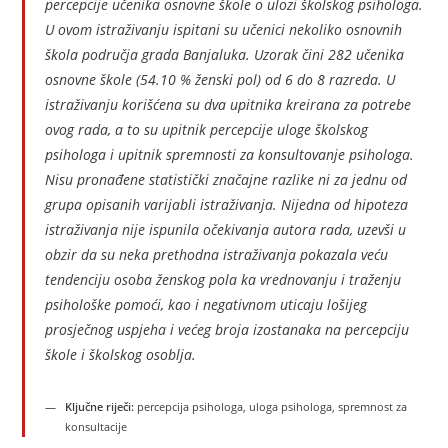
percepcije učenika osnovne škole o ulozi školskog psihologa.
U ovom istraživanju ispitani su učenici nekoliko osnovnih
škola područja grada Banjaluka. Uzorak čini 282 učenika
osnovne škole (54.10 % ženski pol) od 6 do 8 razreda. U
istraživanju korišćena su dva upitnika kreirana za potrebe
ovog rada, a to su upitnik percepcije uloge školskog
psihologa i upitnik spremnosti za konsultovanje psihologa.
Nisu pronađene statistički značajne razlike ni za jednu od
grupa opisanih varijabli istraživanja. Nijedna od hipoteza
istraživanja nije ispunila očekivanja autora rada, uzevši u
obzir da su neka prethodna istraživanja pokazala veću
tendenciju osoba ženskog pola ka vrednovanju i traženju
psihološke pomoći, kao i negativnom uticaju lošijeg
prosječnog uspjeha i većeg broja izostanaka na percepciju
škole i školskog osoblja.
Ključne riječi:
percepcija psihologa, uloga psihologa, spremnost za
konsultacije