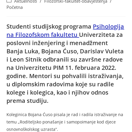
Aktuelnosti
/
Filozofski-fakultet-obavještenja
/
Početna
Studenti studijskog programa
Psihologija
na Filozofskom fakultetu
Univerziteta za
poslovni inženjering i menadžment
Banja Luka, Bojana Ćuso, Darislav Vuleta
i Leon Sitnik odbranili su završne radove
na Univerzitetu PIM 11. februara 2022.
godine. Mentori su pohvalili istraživanja,
u diplomskim radovima koje su radile
kolege i kolegica, kao i njihov odnos
prema studiju.
Koleginica Bojana Ćuso pisala je rad i radila istraživanje na
temu „Roditeljsko ponašanje i samopoimanje kod djece
osnovnoškolskog uzrasta“.