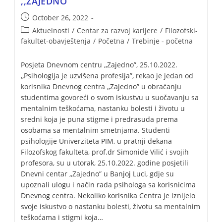
,,ZAJEDNO”
October 26, 2022
Aktuelnosti
/
Centar za razvoj karijere
/
Filozofski-
fakultet-obavještenja
/
Početna
/
Trebinje - početna
Posjeta Dnevnom centru ,,Zajedno”, 25.10.2022.
,,Psihologija je uzvišena profesija”, rekao je jedan od
korisnika Dnevnog centra ,,Zajedno” u obraćanju
studentima govoreći o svom iskustvu u suočavanju sa
mentalnim teškoćama, nastanku bolesti i životu u
sredni koja je puna stigme i predrasuda prema
osobama sa mentalnim smetnjama. Studenti
psihologije Univerziteta PIM, u pratnji dekana
Filozofskog fakulteta, prof.dr Simonide Vilić i svojih
profesora, su u utorak, 25.10.2022. godine posjetili
Dnevni centar ,,Zajedno” u Banjoj Luci, gdje su
upoznali ulogu i način rada psihologa sa korisnicima
Dnevnog centra. Nekoliko korisnika Centra je iznijelo
svoje iskustvo o nastanku bolesti, životu sa mentalnim
teškoćama i stigmi koja…