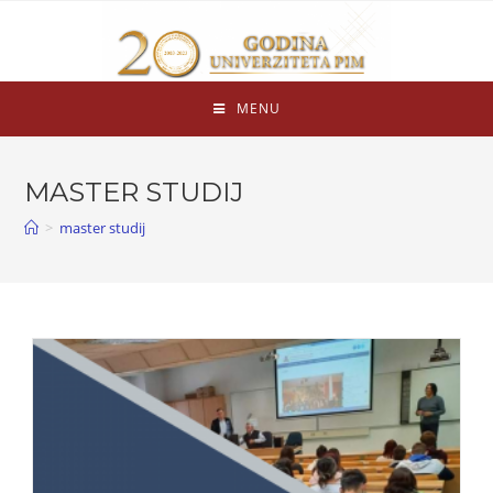
MENU
MASTER STUDIJ
>
master studij