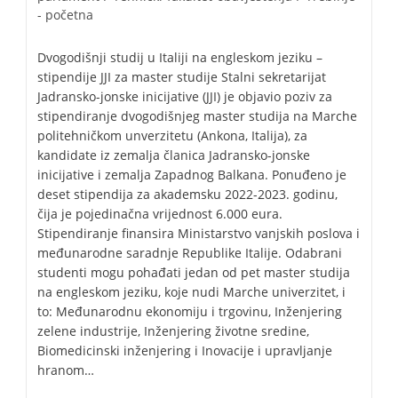
- početna
Dvogodišnji studij u Italiji na engleskom jeziku –
stipendije JJI za master studije Stalni sekretarijat
Jadransko-jonske inicijative (JJI) je objavio poziv za
stipendiranje dvogodišnjeg master studija na Marche
politehničkom unverzitetu (Ankona, Italija), za
kandidate iz zemalja članica Jadransko-jonske
inicijative i zemalja Zapadnog Balkana. Ponuđeno je
deset stipendija za akademsku 2022-2023. godinu,
čija je pojedinačna vrijednost 6.000 eura.
Stipendiranje finansira Ministarstvo vanjskih poslova i
međunarodne saradnje Republike Italije. Odabrani
studenti mogu pohađati jedan od pet master studija
na engleskom jeziku, koje nudi Marche univerzitet, i
to: Međunarodnu ekonomiju i trgovinu, Inženjering
zelene industrije, Inženjering životne sredine,
Biomedicinski inženjering i Inovacije i upravljanje
hranom…