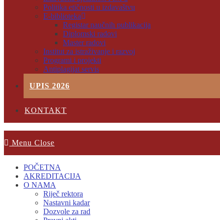
Politika etičnosti u izdavaštvu
E-biblioteka
Registar naučnih publikacija
Diplomski radovi
Master radovi
Institut za istraživanje i razvoj
Programi i projekti
Antiplagijat servis
UPIS 2026
KONTAKT
Menu
Close
POČETNA
AKREDITACIJA
O NAMA
Riječ rektora
Nastavni kadar
Dozvole za rad