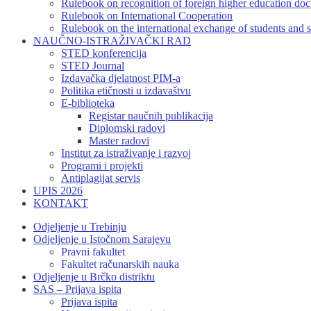
Rulebook on recognition of foreign higher education do
Rulebook on International Cooperation
Rulebook on the international exchange of students and s
NAUČNO-ISTRAŽIVAČKI RAD
STED konferencija
STED Journal
Izdavačka djelatnost PIM-a
Politika etičnosti u izdavaštvu
E-biblioteka
Registar naučnih publikacija
Diplomski radovi
Master radovi
Institut za istraživanje i razvoj
Programi i projekti
Antiplagijat servis
UPIS 2026
KONTAKT
Odjeljenje u Trebinju
Odjeljenje u Istočnom Sarajevu
Pravni fakultet
Fakultet računarskih nauka
Odjeljenje u Brčko distriktu
SAS – Prijava ispita
Prijava ispita