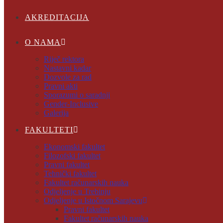
AKREDITACIJA
O NAMA
Riječ rektora
Nastavni kadar
Dozvole za rad
Pravni akti
Sporazumi o saradnji
Gender-Inclusive
Galerija
FAKULTETI
Ekonomski fakultet
Filozofski fakultet
Pravni fakultet
Tehnički fakultet
Fakultet računarskih nauka
Odjeljenje u Trebinju
Odjeljenje u Istočnom Sarajevu
Pravni fakultet
Fakultet računarskih nauka