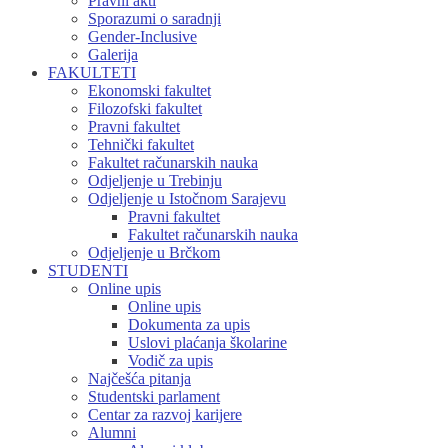
Pravni akti
Sporazumi o saradnji
Gender-Inclusive
Galerija
FAKULTETI
Ekonomski fakultet
Filozofski fakultet
Pravni fakultet
Tehnički fakultet
Fakultet računarskih nauka
Odjeljenje u Trebinju
Odjeljenje u Istočnom Sarajevu
Pravni fakultet
Fakultet računarskih nauka
Odjeljenje u Brčkom
STUDENTI
Online upis
Online upis
Dokumenta za upis
Uslovi plaćanja školarine
Vodič za upis
Najčešća pitanja
Studentski parlament
Centar za razvoj karijere
Alumni