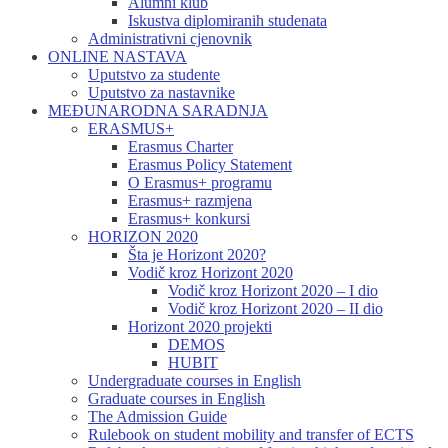
Alumni klub
Iskustva diplomiranih studenata
Administrativni cjenovnik
ONLINE NASTAVA
Uputstvo za studente
Uputstvo za nastavnike
MEĐUNARODNA SARADNJA
ERASMUS+
Erasmus Charter
Erasmus Policy Statement
O Erasmus+ programu
Erasmus+ razmjena
Erasmus+ konkursi
HORIZON 2020
Šta je Horizont 2020?
Vodič kroz Horizont 2020
Vodič kroz Horizont 2020 – I dio
Vodič kroz Horizont 2020 – II dio
Horizont 2020 projekti
DEMOS
HUBIT
Undergraduate courses in English
Graduate courses in English
The Admission Guide
Rulebook on student mobility and transfer of ECTS