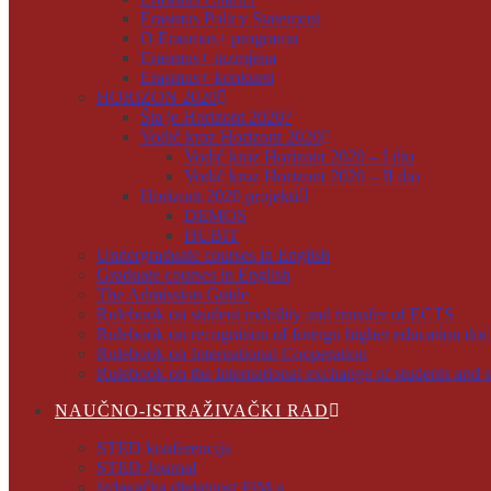
Erasmus Policy Statement
O Erasmus+ programu
Erasmus+ razmjena
Erasmus+ konkursi
HORIZON 2020
Šta je Horizont 2020?
Vodič kroz Horizont 2020
Vodič kroz Horizont 2020 – I dio
Vodič kroz Horizont 2020 – II dio
Horizont 2020 projekti
DEMOS
HUBIT
Undergraduate courses in English
Graduate courses in English
The Admission Guide
Rulebook on student mobility and transfer of ECTS
Rulebook on recognition of foreign higher education do
Rulebook on International Cooperation
Rulebook on the international exchange of students and s
NAUČNO-ISTRAŽIVAČKI RAD
STED konferencija
STED Journal
Izdavačka djelatnost PIM-a