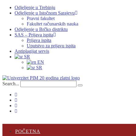
Odjeljenje u Trebinju
Odjeljenje u Istočnom Sarajevu
Pravni fakultet
Fakultet računarskih nauka
Odjeljenje u Brčko distriktu
SAS – Prijava ispita
Prijava ispita
Uputstvo za prijavu ispita
Antiplagijat servis
SR
EN
SR
Search...
POČETNA