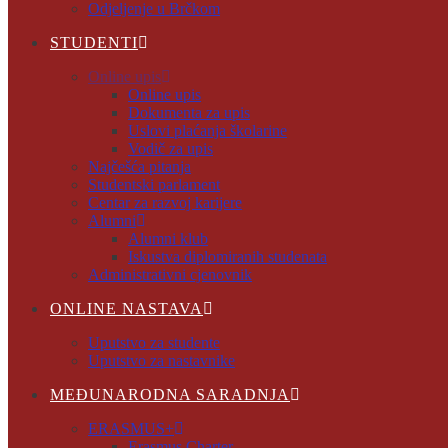
Odjeljenje u Brčkom
STUDENTI
Online upis
Online upis
Dokumenta za upis
Uslovi plaćanja školarine
Vodič za upis
Najčešća pitanja
Studentski parlament
Centar za razvoj karijere
Alumni
Alumni klub
Iskustva diplomiranih studenata
Administrativni cjenovnik
ONLINE NASTAVA
Uputstvo za studente
Uputstvo za nastavnike
MEĐUNARODNA SARADNJA
ERASMUS+
Erasmus Charter