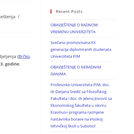
Recent Posts
ještenja
/
OBAVJEŠTENJE O RADNOM
VREMENU UNIVERZITETA
Svečano promovisana XX
generacija diplomiranih studenata
jeljenja (
Brčko
,
Univerziteta PIM
23. godine
.
OBAVJEŠTENJE O NERADNIM
DANIMA
Profesorke Univerziteta PIM, doc.
dr Darjana Sredić sa Filozofskog
Fakulteta i doc. dr Jelena Jovović sa
Ekonomskog fakulteta u okviru
Erasmus+ programa razmjene
nastavnika borave na Visokoj
tehničkoj školi u Subotici!