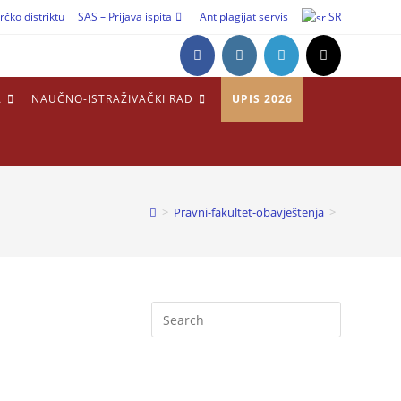
rčko distriktu
SAS – Prijava ispita
Antiplagijat servis
SR
A
NAUČNO-ISTRAŽIVAČKI RAD
UPIS 2026
>
Pravni-fakultet-obavještenja
>