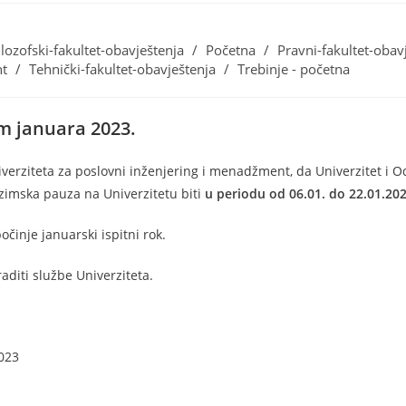
ilozofski-fakultet-obavještenja
/
Početna
/
Pravni-fakultet-obav
nt
/
Tehnički-fakultet-obavještenja
/
Trebinje - početna
 januara 2023.
verziteta za poslovni inženjering i menadžment, da Univerzitet i Od
 zimska pauza na Univerzitetu biti
u periodu od 06.01. do 22.01.20
činje januarski ispitni rok.
raditi službe Univerziteta.