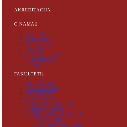
AKREDITACIJA
O NAMA
Riječ rektora
Nastavni kadar
Dozvole za rad
Pravni akti
Sporazumi o saradnji
Gender-Inclusive
Galerija
FAKULTETI
Ekonomski fakultet
Filozofski fakultet
Pravni fakultet
Tehnički fakultet
Fakultet računarskih nauka
Odjeljenje u Trebinju
Odjeljenje u Istočnom Sarajevu
Pravni fakultet
Fakultet računarskih nauka