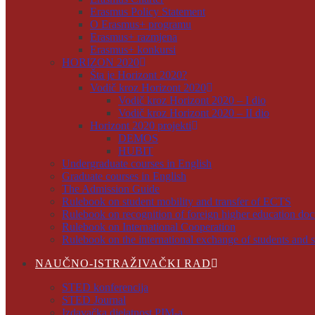
Erasmus Policy Statement
O Erasmus+ programu
Erasmus+ razmjena
Erasmus+ konkursi
HORIZON 2020
Šta je Horizont 2020?
Vodič kroz Horizont 2020
Vodič kroz Horizont 2020 – I dio
Vodič kroz Horizont 2020 – II dio
Horizont 2020 projekti
DEMOS
HUBIT
Undergraduate courses in English
Graduate courses in English
The Admission Guide
Rulebook on student mobility and transfer of ECTS
Rulebook on recognition of foreign higher education do
Rulebook on International Cooperation
Rulebook on the international exchange of students and s
NAUČNO-ISTRAŽIVAČKI RAD
STED konferencija
STED Journal
Izdavačka djelatnost PIM-a