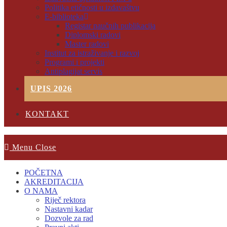
Politika etičnosti u izdavaštvu
E-biblioteka
Registar naučnih publikacija
Diplomski radovi
Master radovi
Institut za istraživanje i razvoj
Programi i projekti
Antiplagijat servis
UPIS 2026
KONTAKT
Menu
Close
POČETNA
AKREDITACIJA
O NAMA
Riječ rektora
Nastavni kadar
Dozvole za rad