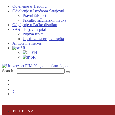
Odjeljenje u Trebinju
Odjeljenje u Istočnom Sarajevu
Pravni fakultet
Fakultet računarskih nauka
Odjeljenje u Brčko distriktu
SAS – Prijava ispita
Prijava ispita
Uputstvo za prijavu ispita
Antiplagijat servis
SR
EN
SR
Search...
POČETNA