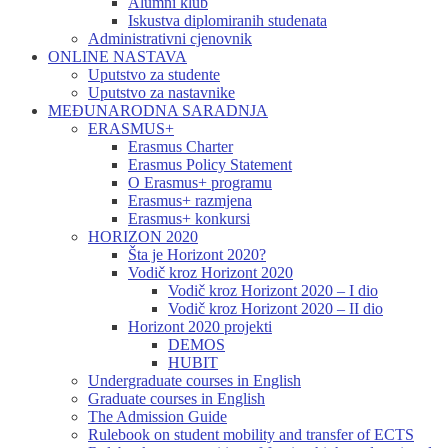
Alumni klub
Iskustva diplomiranih studenata
Administrativni cjenovnik
ONLINE NASTAVA
Uputstvo za studente
Uputstvo za nastavnike
MEĐUNARODNA SARADNJA
ERASMUS+
Erasmus Charter
Erasmus Policy Statement
O Erasmus+ programu
Erasmus+ razmjena
Erasmus+ konkursi
HORIZON 2020
Šta je Horizont 2020?
Vodič kroz Horizont 2020
Vodič kroz Horizont 2020 – I dio
Vodič kroz Horizont 2020 – II dio
Horizont 2020 projekti
DEMOS
HUBIT
Undergraduate courses in English
Graduate courses in English
The Admission Guide
Rulebook on student mobility and transfer of ECTS