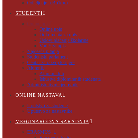
Odjeljenje u Brčkom
STUDENTI
Online upis
Online upis
Dokumenta za upis
Uslovi plaćanja školarine
Vodič za upis
Najčešća pitanja
Studentski parlament
Centar za razvoj karijere
Alumni
Alumni klub
Iskustva diplomiranih studenata
Administrativni cjenovnik
ONLINE NASTAVA
Uputstvo za studente
Uputstvo za nastavnike
MEĐUNARODNA SARADNJA
ERASMUS+
Erasmus Charter