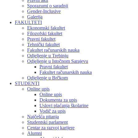
Pravni akti
Sporazumi o saradnji
Gender-Inclusive
Galerija
FAKULTETI
Ekonomski fakultet
Filozofski fakultet
Pravni fakultet
Tehnički fakultet
Fakultet računarskih nauka
Odjeljenje u Trebinju
Odjeljenje u Istočnom Sarajevu
Pravni fakultet
Fakultet računarskih nauka
Odjeljenje u Brčkom
STUDENTI
Online upis
Online upis
Dokumenta za upis
Uslovi plaćanja školarine
Vodič za upis
Najčešća pitanja
Studentski parlament
Centar za razvoj karijere
Alumni