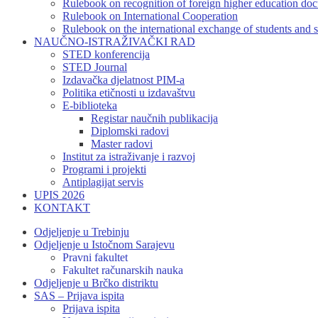
Rulebook on recognition of foreign higher education do
Rulebook on International Cooperation
Rulebook on the international exchange of students and s
NAUČNO-ISTRAŽIVAČKI RAD
STED konferencija
STED Journal
Izdavačka djelatnost PIM-a
Politika etičnosti u izdavaštvu
E-biblioteka
Registar naučnih publikacija
Diplomski radovi
Master radovi
Institut za istraživanje i razvoj
Programi i projekti
Antiplagijat servis
UPIS 2026
KONTAKT
Odjeljenje u Trebinju
Odjeljenje u Istočnom Sarajevu
Pravni fakultet
Fakultet računarskih nauka
Odjeljenje u Brčko distriktu
SAS – Prijava ispita
Prijava ispita