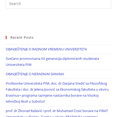
Recent Posts
OBAVJEŠTENJE O RADNOM VREMENU UNIVERZITETA
Svečano promovisana XX generacija diplomiranih studenata
Univerziteta PIM
OBAVJEŠTENJE O NERADNIM DANIMA
Profesorke Univerziteta PIM, doc. dr Darjana Sredić sa Filozofskog
Fakulteta i doc. dr Jelena Jovović sa Ekonomskog fakulteta u okviru
Erasmus+ programa razmjene nastavnika borave na Visokoj
tehničkoj školi u Subotici!
prof. dr Živorad Rašević i prof. dr Muhamed Ćosić borave na FIRAT
Univerzitetu u Elazigu, Turska u okviru ERASMUS+ razmjene