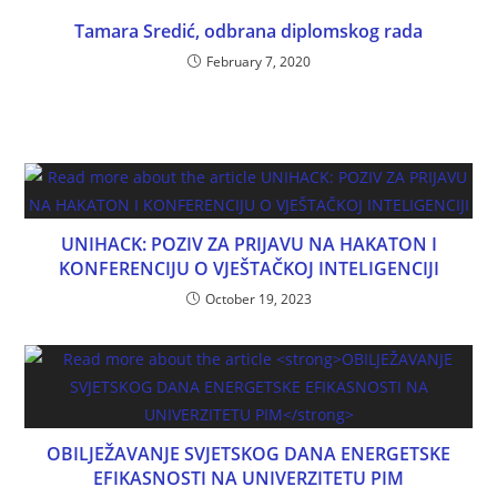
Tamara Sredić, odbrana diplomskog rada
February 7, 2020
UNIHACK: POZIV ZA PRIJAVU NA HAKATON I
KONFERENCIJU O VJEŠTAČKOJ INTELIGENCIJI
October 19, 2023
OBILJEŽAVANJE SVJETSKOG DANA ENERGETSKE
EFIKASNOSTI NA UNIVERZITETU PIM