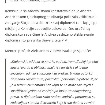
4. mr Nada Banović, zapisničar
Komisija je sa zadovolјstvom konstatovala da je Andrea
Andrić tokom cjelokupnog studiranja pokazala veliki trud i
zalaganje što je potvrdila kroz svoj diplomski rad, koji je po
mišljenju Komisije zadovoljio uslove odlično urađenog
diplomskog rada čime je Andrea zasluženo stekla zvanje
diplomiranog pravnika Univerziteta PIM.
Mentor, prof. dr Aleksandra Vuković istakla je sljedeće:
„Diplomski rad Andree Andrić, pod nazivom „Zastoj i prekid
zastarjevanja u obligacijama“, je teoretski i aktuelno
značajan rad i za edukaciju i za praksu. U radu autorka
dosljedno razvija misli, postavlja i potvrđuje hipoteze. Riječ
je o bitnim elementima bez kojih se ne može razumjeti i
specificirati jedan od značajnijih instituta obligacionog
prava. U diplomskom radu Andree Andrić u potpunosti su
zadovoljeni standardi kvaliteta koje treba da ima završni