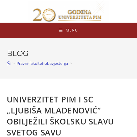
MENU
BLOG
>
Pravni-fakultet-obavještenja
>
UNIVERZITET PIM I SC
„LJUBIŠA MLADENOVIĆ”
OBILJEŽILI ŠKOLSKU SLAVU
SVETOG SAVU