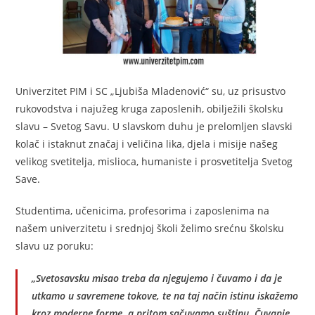
Univerzitet PIM i SC „Ljubiša Mladenović“ su, uz prisustvo
rukovodstva i najužeg kruga zaposlenih, obilježili školsku
slavu – Svetog Savu. U slavskom duhu je prelomljen slavski
kolač i istaknut značaj i veličina lika, djela i misije našeg
velikog svetitelja, mislioca, humaniste i prosvetitelja Svetog
Save.
Studentima, učenicima, profesorima i zaposlenima na
našem univerzitetu i srednjoj školi želimo srećnu školsku
slavu uz poruku:
„Svetosavsku misao treba da njegujemo i čuvamo i da je
utkamo u savremene tokove, te na taj način istinu iskažemo
kroz moderne forme, a pritom sačuvamo suštinu. Čuvanje