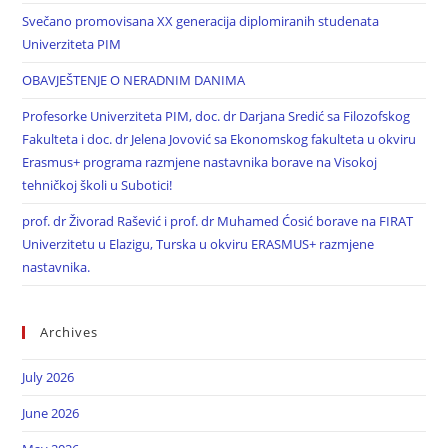
Svečano promovisana XX generacija diplomiranih studenata
Univerziteta PIM
OBAVJEŠTENJE O NERADNIM DANIMA
Profesorke Univerziteta PIM, doc. dr Darjana Sredić sa Filozofskog
Fakulteta i doc. dr Jelena Jovović sa Ekonomskog fakulteta u okviru
Erasmus+ programa razmjene nastavnika borave na Visokoj
tehničkoj školi u Subotici!
prof. dr Živorad Rašević i prof. dr Muhamed Ćosić borave na FIRAT
Univerzitetu u Elazigu, Turska u okviru ERASMUS+ razmjene
nastavnika.
Archives
July 2026
June 2026