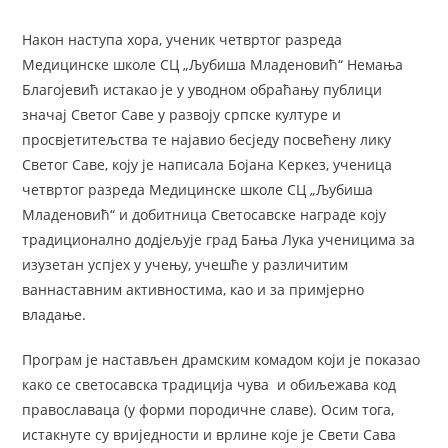
Након наступа хора, ученик четвртог разреда
Медицинске школе СЦ „Љубиша Младеновић“ Немања
Благојевић истакао је у уводном обраћању публици
значај Светог Саве у развоју српске културе и
просвјетитељства те најавио бесједу посвећену лику
Светог Саве, коју је написала Бојана Керкез, ученица
четвртог разреда Медицинске школе СЦ „Љубиша
Младеновић“ и добитница Светосавске награде коју
традиционално додјељује град Бања Лука ученицима за
изузетан успјех у учењу, учешће у различитим
ваннаставним активностима, као и за примјерно
владање.
Програм је настављен драмским комадом који је показао
како се светосавска традиција чува и обиљежава код
православаца (у форми породичне славе). Осим тога,
истакнуте су вриједности и врлине које је Свети Сава