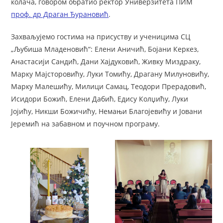
колача, говором обратио ректор Универзитета ПИМ
проф. др Драган Ђурановић
.
Захваљујемо гостима на присуству и ученицима СЦ
„Љубиша Младеновић“: Елени Аничић, Бојани Керкез,
Анастасији Сандић, Дани Хајдуковић, Живку Миздраку,
Марку Мајсторовићу, Луки Томићу, Драгану Милуновићу,
Марку Малешићу, Милици Самац, Теодори Прерадовић,
Исидори Божић, Елени Дабић, Едису Колџићу, Луки
Јојићу, Никши Божичићу, Немањи Благојевићу и Јовани
Јеремић на забавном и поучном програму.