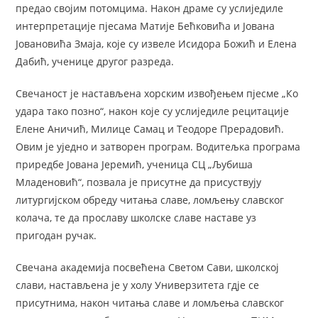
предао својим потомцима. Након драме су услиједиле
интерпретације пјесама Матије Бећковића и Јована
Јовановића Змаја, које су извеле Исидора Божић и Елена
Дабић, ученице другог разреда.
Свечаност је настављена хорским извођењем пјесме „Ко
удара тако позно“, након које су услиједиле рецитације
Елене Аничић, Милице Самац и Теодоре Прерадовић.
Овим је уједно и затворен програм. Водитељка програма
приредбе Јована Јеремић, ученица СЦ „Љубиша
Младеновић“, позвала је присутне да присуствују
литургијском обреду читања славе, ломљењу славског
колача, те да прославу школске славе наставе уз
пригодан ручак.
Свечана академија посвећена Светом Сави, школској
слави, настављена је у холу Универзитета гдје се
присутнима, након читања славе и ломљења славског