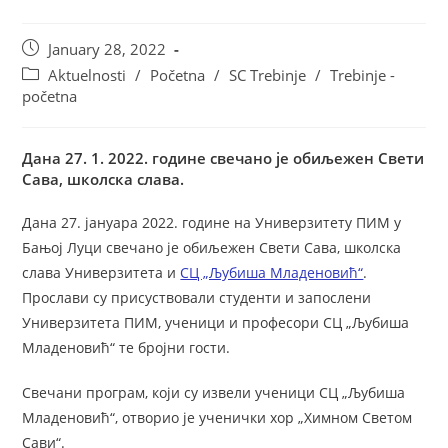
January 28, 2022
Aktuelnosti
/
Početna
/
SC Trebinje
/
Trebinje -
početna
Дана 27. 1. 2022. године свечано је обиљежен Свети
Сава, школска слава.
Дана 27. јануара 2022. године на Универзитету ПИМ у
Бањој Луци свечано је обиљежен Свети Сава, школска
слава Универзитета и
СЦ „Љубиша Младеновић“
.
Прослави су присуствовали студенти и запослени
Универзитета ПИМ, ученици и професори СЦ „Љубиша
Младеновић“ те бројни гости.
Свечани програм, који су извели ученици СЦ „Љубиша
Младеновић“, отворио је ученички хор „Химном Светом
Сави“.