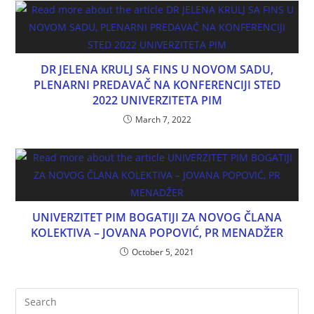
DR JELENA KRULJ SA FINS U NOVOM SADU,
PLENARNI PREDAVAČ NA KONFERENCIJI STED
2022 UNIVERZITETA PIM
March 7, 2022
UNIVERZITET PIM BOGATIJI ZA NOVOG ČLANA
KOLEKTIVA – JOVANA POPOVIĆ, PR MENADŽER
October 5, 2021