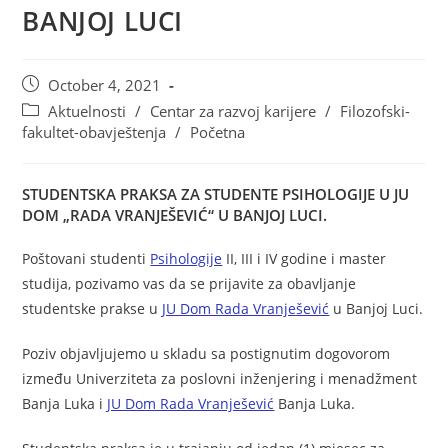
BANJOJ LUCI
October 4, 2021
Aktuelnosti
/
Centar za razvoj karijere
/
Filozofski-
fakultet-obavještenja
/
Početna
STUDENTSKA PRAKSA ZA STUDENTE PSIHOLOGIJE U JU
DOM „RADA VRANJEŠEVIĆ“ U BANJOJ LUCI.
Poštovani studenti
Psihologije
II, III i IV godine i master
studija, pozivamo vas da se prijavite za obavljanje
studentske prakse u
JU Dom Rada Vranješević
u Banjoj Luci.
Poziv objavljujemo u skladu sa postignutim dogovorom
između Univerziteta za poslovni inženjering i menadžment
Banja Luka i
JU Dom Rada Vranješević
Banja Luka.