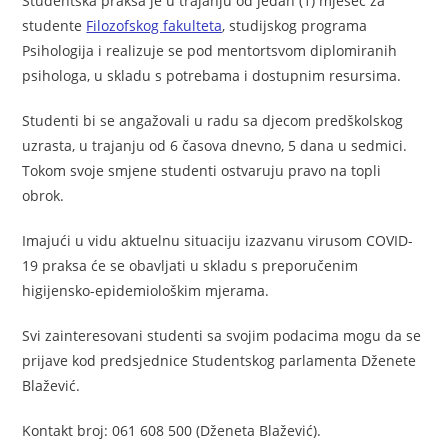
Studentska praksa je u trajanju od jedan (1) mjesec za
studente
Filozofskog fakulteta
, studijskog programa
Psihologija i realizuje se pod mentortsvom diplomiranih
psihologa, u skladu s potrebama i dostupnim resursima.
Studenti bi se angažovali u radu sa djecom predškolskog
uzrasta, u trajanju od 6 časova dnevno, 5 dana u sedmici.
Tokom svoje smjene studenti ostvaruju pravo na topli
obrok.
Imajući u vidu aktuelnu situaciju izazvanu virusom COVID-
19 praksa će se obavljati u skladu s preporučenim
higijensko-epidemiološkim mjerama.
Svi zainteresovani studenti sa svojim podacima mogu da se
prijave kod predsjednice Studentskog parlamenta Dženete
Blažević.
Kontakt broj: 061 608 500 (Dženeta Blažević).