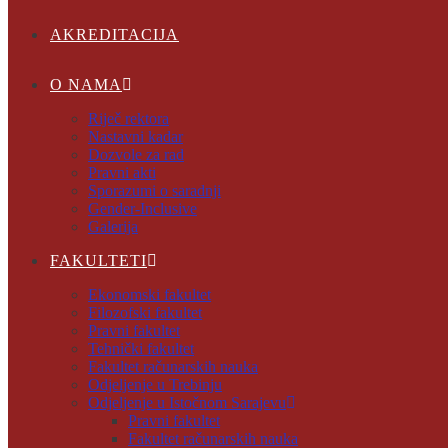
AKREDITACIJA
O NAMA
Riječ rektora
Nastavni kadar
Dozvole za rad
Pravni akti
Sporazumi o saradnji
Gender-Inclusive
Galerija
FAKULTETI
Ekonomski fakultet
Filozofski fakultet
Pravni fakultet
Tehnički fakultet
Fakultet računarskih nauka
Odjeljenje u Trebinju
Odjeljenje u Istočnom Sarajevu
Pravni fakultet
Fakultet računarskih nauka