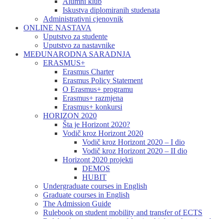
Alumni klub
Iskustva diplomiranih studenata
Administrativni cjenovnik
ONLINE NASTAVA
Uputstvo za studente
Uputstvo za nastavnike
MEĐUNARODNA SARADNJA
ERASMUS+
Erasmus Charter
Erasmus Policy Statement
O Erasmus+ programu
Erasmus+ razmjena
Erasmus+ konkursi
HORIZON 2020
Šta je Horizont 2020?
Vodič kroz Horizont 2020
Vodič kroz Horizont 2020 – I dio
Vodič kroz Horizont 2020 – II dio
Horizont 2020 projekti
DEMOS
HUBIT
Undergraduate courses in English
Graduate courses in English
The Admission Guide
Rulebook on student mobility and transfer of ECTS