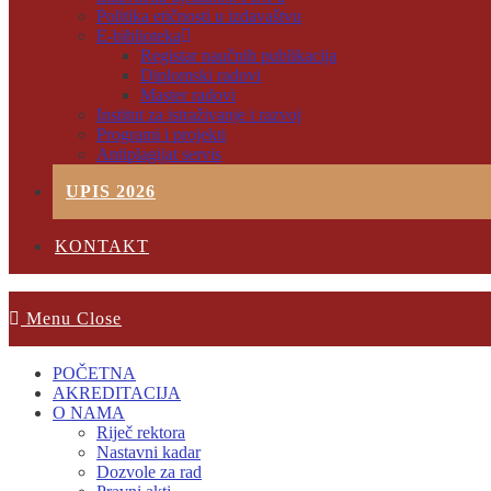
Politika etičnosti u izdavaštvu
E-biblioteka
Registar naučnih publikacija
Diplomski radovi
Master radovi
Institut za istraživanje i razvoj
Programi i projekti
Antiplagijat servis
UPIS 2026
KONTAKT
Menu
Close
POČETNA
AKREDITACIJA
O NAMA
Riječ rektora
Nastavni kadar
Dozvole za rad