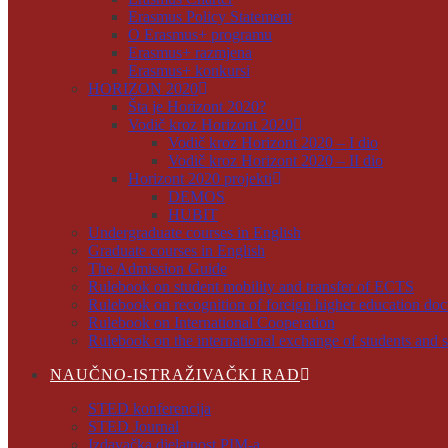
Erasmus Policy Statement
O Erasmus+ programu
Erasmus+ razmjena
Erasmus+ konkursi
HORIZON 2020
Šta je Horizont 2020?
Vodič kroz Horizont 2020
Vodič kroz Horizont 2020 – I dio
Vodič kroz Horizont 2020 – II dio
Horizont 2020 projekti
DEMOS
HUBIT
Undergraduate courses in English
Graduate courses in English
The Admission Guide
Rulebook on student mobility and transfer of ECTS
Rulebook on recognition of foreign higher education do
Rulebook on International Cooperation
Rulebook on the international exchange of students and s
NAUČNO-ISTRAŽIVAČKI RAD
STED konferencija
STED Journal
Izdavačka djelatnost PIM-a