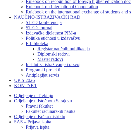
Rulebook on recognition of foreign higher education do
Rulebook on International Cooperation
Rulebook on the international exchange of students and s
NAUČNO-ISTRAŽIVAČKI RAD
STED konferencija
STED Journal
Izdavačka djelatnost PIM-a
Politika etičnosti u izdavaštvu
E-biblioteka
Registar naučnih publikacija
Diplomski radovi
Master radovi
Institut za istraživanje i razvoj
Programi i projekti
Antiplagijat servis
UPIS 2026
KONTAKT
Odjeljenje u Trebinju
Odjeljenje u Istočnom Sarajevu
Pravni fakultet
Fakultet računarskih nauka
Odjeljenje u Brčko distriktu
SAS – Prijava ispita
Prijava ispita