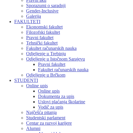
Pravni akti
Sporazumi o saradnji
Gender-Inclusive
Galerija
FAKULTETI
Ekonomski fakultet
Filozofski fakultet
Pravni fakultet
Tehnički fakultet
Fakultet računarskih nauka
Odjeljenje u Trebinju
Odjeljenje u Istočnom Sarajevu
Pravni fakultet
Fakultet računarskih nauka
Odjeljenje u Brčkom
STUDENTI
Online upis
Online upis
Dokumenta za upis
Uslovi plaćanja školarine
Vodič za upis
Najčešća pitanja
Studentski parlament
Centar za razvoj karijere
Alumni