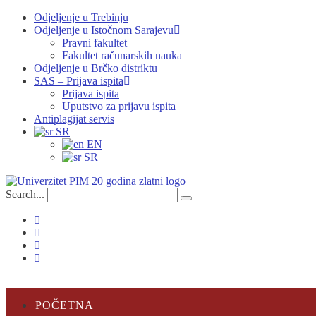
Skip
Odjeljenje u Trebinju
to
Odjeljenje u Istočnom Sarajevu
content
Pravni fakultet
Fakultet računarskih nauka
Odjeljenje u Brčko distriktu
SAS – Prijava ispita
Prijava ispita
Uputstvo za prijavu ispita
Antiplagijat servis
SR
EN
SR
Search...
Submit
search
POČETNA