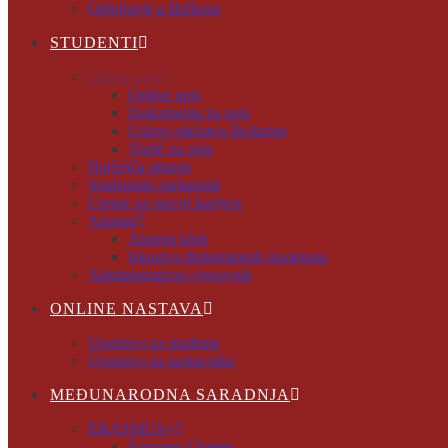
Odjeljenje u Brčkom
STUDENTI
Online upis
Online upis
Dokumenta za upis
Uslovi plaćanja školarine
Vodič za upis
Najčešća pitanja
Studentski parlament
Centar za razvoj karijere
Alumni
Alumni klub
Iskustva diplomiranih studenata
Administrativni cjenovnik
ONLINE NASTAVA
Uputstvo za studente
Uputstvo za nastavnike
MEĐUNARODNA SARADNJA
ERASMUS+
Erasmus Charter