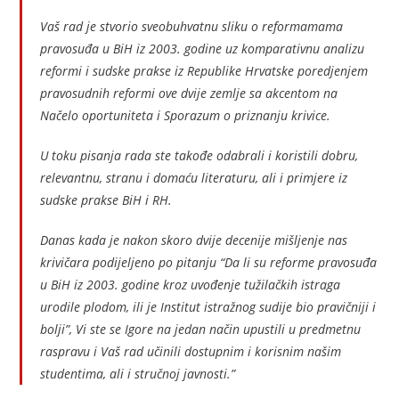
Vaš rad je stvorio sveobuhvatnu sliku o reformamama
pravosuđa u BiH iz 2003. godine uz komparativnu analizu
reformi i sudske prakse iz Republike Hrvatske poredjenjem
pravosudnih reformi ove dvije zemlje sa akcentom na
Načelo oportuniteta i Sporazum o priznanju krivice.
U toku pisanja rada ste takođe odabrali i koristili dobru,
relevantnu, stranu i domaću literaturu, ali i primjere iz
sudske prakse BiH i RH.
Danas kada je nakon skoro dvije decenije mišljenje nas
krivičara podijeljeno po pitanju “Da li su reforme pravosuđa
u BiH iz 2003. godine kroz uvođenje tužilačkih istraga
urodile plodom, ili je Institut istražnog sudije bio pravičniji i
bolji”, Vi ste se Igore na jedan način upustili u predmetnu
raspravu i Vaš rad učinili dostupnim i korisnim našim
studentima, ali i stručnoj javnosti.”