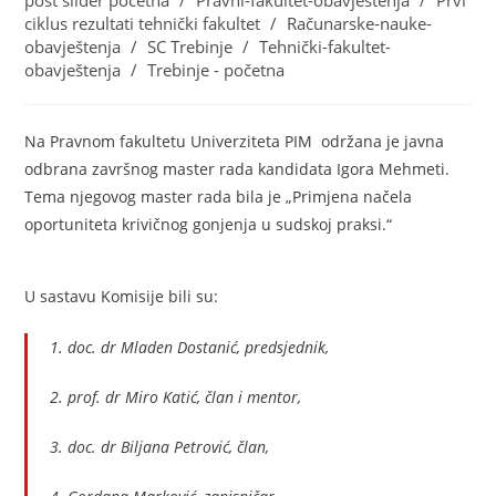
post slider pocetna
/
Pravni-fakultet-obavještenja
/
Prvi
ciklus rezultati tehnički fakultet
/
Računarske-nauke-
obavještenja
/
SC Trebinje
/
Tehnički-fakultet-
obavještenja
/
Trebinje - početna
Na Pravnom fakultetu Univerziteta PIM održana je javna
odbrana završnog master rada kandidata Igora Mehmeti.
Tema njegovog master rada bila je „Primjena načela
oportuniteta krivičnog gonjenja u sudskoj praksi.“
U sastavu Komisije bili su:
1. doc. dr Mladen Dostanić, predsjednik,
2. prof. dr Miro Katić, član i mentor,
3. doc. dr Biljana Petrović, član,