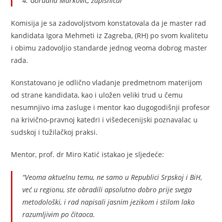
4. Gordana Marković, zapisničar
Komisija je sa zadovolјstvom konstatovala da je master rad
kandidata Igora Mehmeti iz Zagreba, (RH) po svom kvalitetu
i obimu zadovoljio standarde jednog veoma dobrog master
rada.
Konstatovano je odlično vladanje predmetnom materijom
od strane kandidata, kao i uložen veliki trud u čemu
nesumnjivo ima zasluge i mentor kao dugogodišnji profesor
na krivično-pravnoj katedri i višedecenijski poznavalac u
sudskoj i tužilačkoj praksi.
Mentor, prof. dr Miro Katić istakao je sljedeće:
“Veoma aktuelnu temu, ne samo u Republici Srpskoj i BiH,
već u regionu, ste obradili apsolutno dobro prije svega
metodološki, i rad napisali jasnim jezikom i stilom lako
razumljivim po čitaoca.