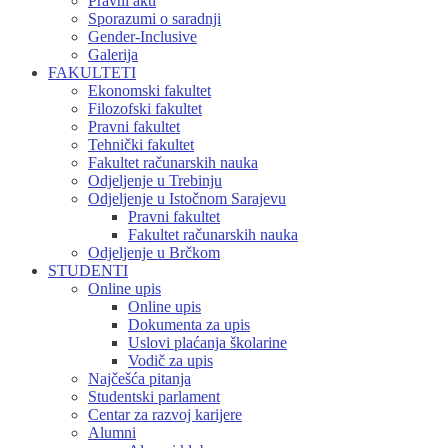
Pravni akti
Sporazumi o saradnji
Gender-Inclusive
Galerija
FAKULTETI
Ekonomski fakultet
Filozofski fakultet
Pravni fakultet
Tehnički fakultet
Fakultet računarskih nauka
Odjeljenje u Trebinju
Odjeljenje u Istočnom Sarajevu
Pravni fakultet
Fakultet računarskih nauka
Odjeljenje u Brčkom
STUDENTI
Online upis
Online upis
Dokumenta za upis
Uslovi plaćanja školarine
Vodič za upis
Najčešća pitanja
Studentski parlament
Centar za razvoj karijere
Alumni