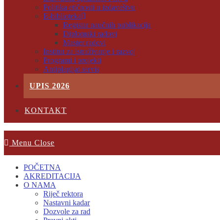
Politika etičnosti u izdavaštvu
E-biblioteka
Registar naučnih publikacija
Diplomski radovi
Master radovi
Institut za istraživanje i razvoj
Programi i projekti
Antiplagijat servis
UPIS 2026
KONTAKT
Menu
Close
POČETNA
AKREDITACIJA
O NAMA
Riječ rektora
Nastavni kadar
Dozvole za rad