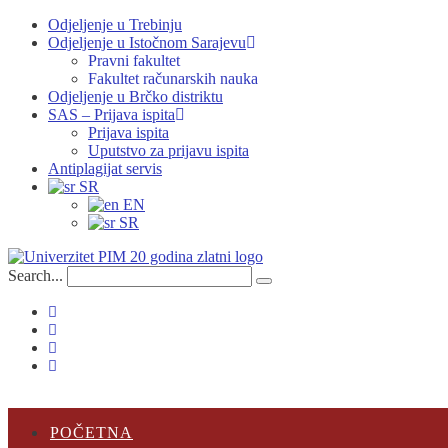
Odjeljenje u Trebinju
Odjeljenje u Istočnom Sarajevu
Pravni fakultet
Fakultet računarskih nauka
Odjeljenje u Brčko distriktu
SAS – Prijava ispita
Prijava ispita
Uputstvo za prijavu ispita
Antiplagijat servis
SR
EN
SR
Search...
POČETNA