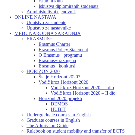
Alumni klub
Iskustva diplomiranih studenata
Administrativni cjenovnik
ONLINE NASTAVA
Uputstvo za studente
Uputstvo za nastavnike
MEĐUNARODNA SARADNJA
ERASMUS+
Erasmus Charter
Erasmus Policy Statement
O Erasmus+ programu
Erasmus+ razmjena
Erasmus+ konkursi
HORIZON 2020
Šta je Horizont 2020?
Vodič kroz Horizont 2020
Vodič kroz Horizont 2020 – I dio
Vodič kroz Horizont 2020 – II dio
Horizont 2020 projekti
DEMOS
HUBIT
Undergraduate courses in English
Graduate courses in English
The Admission Guide
Rulebook on student mobility and transfer of ECTS