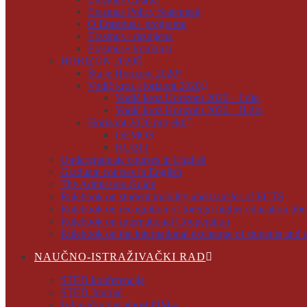
Erasmus Policy Statement
O Erasmus+ programu
Erasmus+ razmjena
Erasmus+ konkursi
HORIZON 2020
Šta je Horizont 2020?
Vodič kroz Horizont 2020
Vodič kroz Horizont 2020 – I dio
Vodič kroz Horizont 2020 – II dio
Horizont 2020 projekti
DEMOS
HUBIT
Undergraduate courses in English
Graduate courses in English
The Admission Guide
Rulebook on student mobility and transfer of ECTS
Rulebook on recognition of foreign higher education do
Rulebook on International Cooperation
Rulebook on the international exchange of students and s
NAUČNO-ISTRAŽIVAČKI RAD
STED konferencija
STED Journal
Izdavačka djelatnost PIM-a