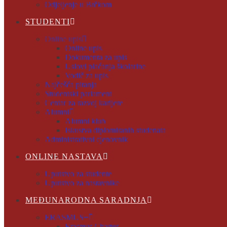
Odjeljenje u Brčkom
STUDENTI
Online upis
Online upis
Dokumenta za upis
Uslovi plaćanja školarine
Vodič za upis
Najčešća pitanja
Studentski parlament
Centar za razvoj karijere
Alumni
Alumni klub
Iskustva diplomiranih studenata
Administrativni cjenovnik
ONLINE NASTAVA
Uputstvo za studente
Uputstvo za nastavnike
MEĐUNARODNA SARADNJA
ERASMUS+
Erasmus Charter