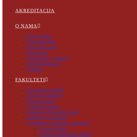
AKREDITACIJA
O NAMA
Riječ rektora
Nastavni kadar
Dozvole za rad
Pravni akti
Sporazumi o saradnji
Gender-Inclusive
Galerija
FAKULTETI
Ekonomski fakultet
Filozofski fakultet
Pravni fakultet
Tehnički fakultet
Fakultet računarskih nauka
Odjeljenje u Trebinju
Odjeljenje u Istočnom Sarajevu
Pravni fakultet
Fakultet računarskih nauka