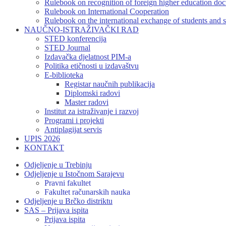
Rulebook on recognition of foreign higher education do
Rulebook on International Cooperation
Rulebook on the international exchange of students and s
NAUČNO-ISTRAŽIVAČKI RAD
STED konferencija
STED Journal
Izdavačka djelatnost PIM-a
Politika etičnosti u izdavaštvu
E-biblioteka
Registar naučnih publikacija
Diplomski radovi
Master radovi
Institut za istraživanje i razvoj
Programi i projekti
Antiplagijat servis
UPIS 2026
KONTAKT
Odjeljenje u Trebinju
Odjeljenje u Istočnom Sarajevu
Pravni fakultet
Fakultet računarskih nauka
Odjeljenje u Brčko distriktu
SAS – Prijava ispita
Prijava ispita