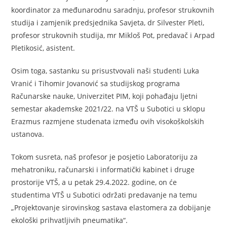
koordinator za međunarodnu saradnju, profesor strukovnih
studija i zamjenik predsjednika Savjeta, dr Silvester Pleti,
profesor strukovnih studija, mr Mikloš Pot, predavač i Arpad
Pletikosić, asistent.
Osim toga, sastanku su prisustvovali naši studenti Luka
Vranić i Tihomir Jovanović sa studijskog programa
Računarske nauke, Univerzitet PIM, koji pohađaju ljetni
semestar akademske 2021/22. na VTŠ u Subotici u sklopu
Erazmus razmjene studenata između ovih visokoškolskih
ustanova.
Tokom susreta, naš profesor je posjetio Laboratoriju za
mehatroniku, računarski i informatički kabinet i druge
prostorije VTŠ, a u petak 29.4.2022. godine, on će
studentima VTŠ u Subotici održati predavanje na temu
„Projektovanje sirovinskog sastava elastomera za dobijanje
ekološki prihvatljivih pneumatika“.