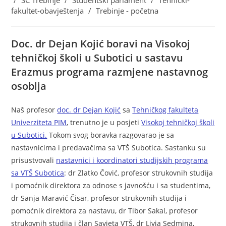
/
SC Trebinje
/
Studentski parlament
/
Tehnički-
fakultet-obavještenja
/
Trebinje - početna
Doc. dr Dejan Kojić boravi na Visokoj
tehničkoj školi u Subotici u sastavu
Erazmus programa razmjene nastavnog
osoblja
Naš profesor
doc. dr Dejan Kojić
sa
Tehničkog fakulteta
Univerziteta PIM
, trenutno je u posjeti
Visokoj tehničkoj školi
u Subotici.
Tokom svog boravka razgovarao je sa
nastavnicima i predavačima sa VTŠ Subotica. Sastanku su
prisustvovali
nastavnici i koordinatori studijskih programa
sa VTŠ Subotica
: dr Zlatko Čović, profesor strukovnih studija
i pomoćnik direktora za odnose s javnošću i sa studentima,
dr Sanja Maravić Čisar, profesor strukovnih studija i
pomoćnik direktora za nastavu, dr Tibor Sakal, profesor
strukovnih studija i član Savjeta VTŠ, dr Livia Sedmina,