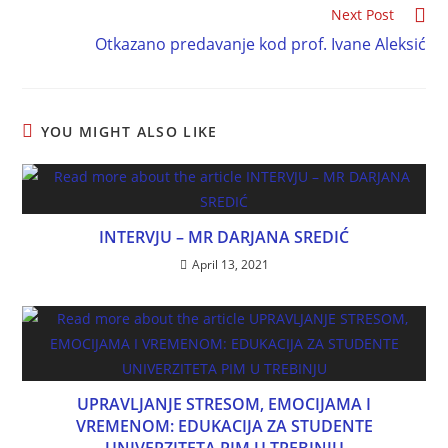
Next Post
Otkazano predavanje kod prof. Ivane Aleksić
YOU MIGHT ALSO LIKE
INTERVJU – MR DARJANA SREDIĆ
April 13, 2021
UPRAVLJANJE STRESOM, EMOCIJAMA I
VREMENOM: EDUKACIJA ZA STUDENTE
UNIVERZITETA PIM U TREBINJU