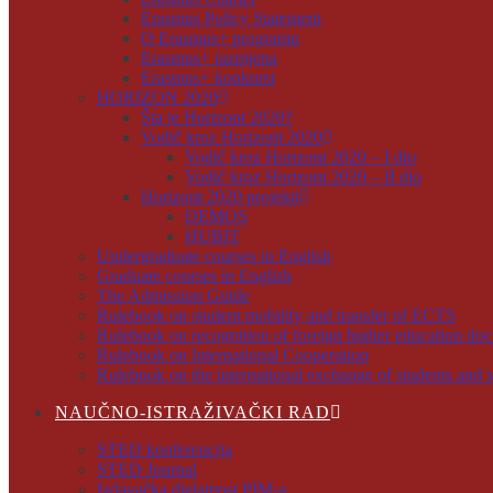
Erasmus Policy Statement
O Erasmus+ programu
Erasmus+ razmjena
Erasmus+ konkursi
HORIZON 2020
Šta je Horizont 2020?
Vodič kroz Horizont 2020
Vodič kroz Horizont 2020 – I dio
Vodič kroz Horizont 2020 – II dio
Horizont 2020 projekti
DEMOS
HUBIT
Undergraduate courses in English
Graduate courses in English
The Admission Guide
Rulebook on student mobility and transfer of ECTS
Rulebook on recognition of foreign higher education do
Rulebook on International Cooperation
Rulebook on the international exchange of students and s
NAUČNO-ISTRAŽIVAČKI RAD
STED konferencija
STED Journal
Izdavačka djelatnost PIM-a