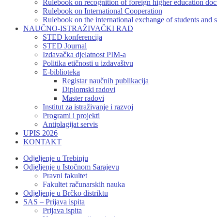
Rulebook on recognition of foreign higher education do
Rulebook on International Cooperation
Rulebook on the international exchange of students and s
NAUČNO-ISTRAŽIVAČKI RAD
STED konferencija
STED Journal
Izdavačka djelatnost PIM-a
Politika etičnosti u izdavaštvu
E-biblioteka
Registar naučnih publikacija
Diplomski radovi
Master radovi
Institut za istraživanje i razvoj
Programi i projekti
Antiplagijat servis
UPIS 2026
KONTAKT
Odjeljenje u Trebinju
Odjeljenje u Istočnom Sarajevu
Pravni fakultet
Fakultet računarskih nauka
Odjeljenje u Brčko distriktu
SAS – Prijava ispita
Prijava ispita