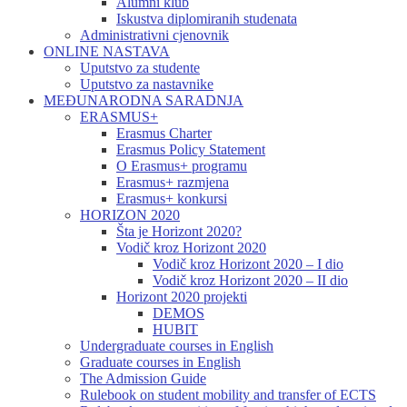
Alumni klub
Iskustva diplomiranih studenata
Administrativni cjenovnik
ONLINE NASTAVA
Uputstvo za studente
Uputstvo za nastavnike
MEĐUNARODNA SARADNJA
ERASMUS+
Erasmus Charter
Erasmus Policy Statement
O Erasmus+ programu
Erasmus+ razmjena
Erasmus+ konkursi
HORIZON 2020
Šta je Horizont 2020?
Vodič kroz Horizont 2020
Vodič kroz Horizont 2020 – I dio
Vodič kroz Horizont 2020 – II dio
Horizont 2020 projekti
DEMOS
HUBIT
Undergraduate courses in English
Graduate courses in English
The Admission Guide
Rulebook on student mobility and transfer of ECTS