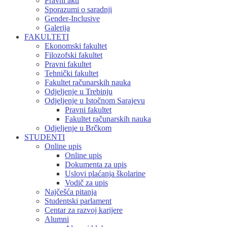
Pravni akti
Sporazumi o saradnji
Gender-Inclusive
Galerija
FAKULTETI
Ekonomski fakultet
Filozofski fakultet
Pravni fakultet
Tehnički fakultet
Fakultet računarskih nauka
Odjeljenje u Trebinju
Odjeljenje u Istočnom Sarajevu
Pravni fakultet
Fakultet računarskih nauka
Odjeljenje u Brčkom
STUDENTI
Online upis
Online upis
Dokumenta za upis
Uslovi plaćanja školarine
Vodič za upis
Najčešća pitanja
Studentski parlament
Centar za razvoj karijere
Alumni