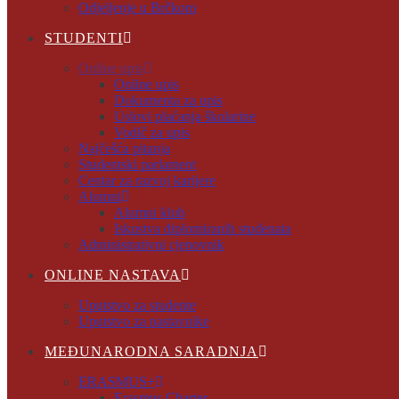
Odjeljenje u Brčkom
STUDENTI
Online upis
Online upis
Dokumenta za upis
Uslovi plaćanja školarine
Vodič za upis
Najčešća pitanja
Studentski parlament
Centar za razvoj karijere
Alumni
Alumni klub
Iskustva diplomiranih studenata
Administrativni cjenovnik
ONLINE NASTAVA
Uputstvo za studente
Uputstvo za nastavnike
MEĐUNARODNA SARADNJA
ERASMUS+
Erasmus Charter