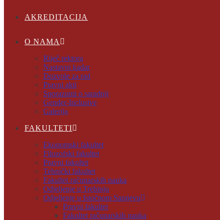
AKREDITACIJA
O NAMA
Riječ rektora
Nastavni kadar
Dozvole za rad
Pravni akti
Sporazumi o saradnji
Gender-Inclusive
Galerija
FAKULTETI
Ekonomski fakultet
Filozofski fakultet
Pravni fakultet
Tehnički fakultet
Fakultet računarskih nauka
Odjeljenje u Trebinju
Odjeljenje u Istočnom Sarajevu
Pravni fakultet
Fakultet računarskih nauka