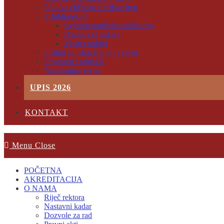
Politika etičnosti u izdavaštvu
E-biblioteka
Registar naučnih publikacija
Diplomski radovi
Master radovi
Institut za istraživanje i razvoj
Programi i projekti
Antiplagijat servis
UPIS 2026
KONTAKT
Menu
Close
POČETNA
AKREDITACIJA
O NAMA
Riječ rektora
Nastavni kadar
Dozvole za rad