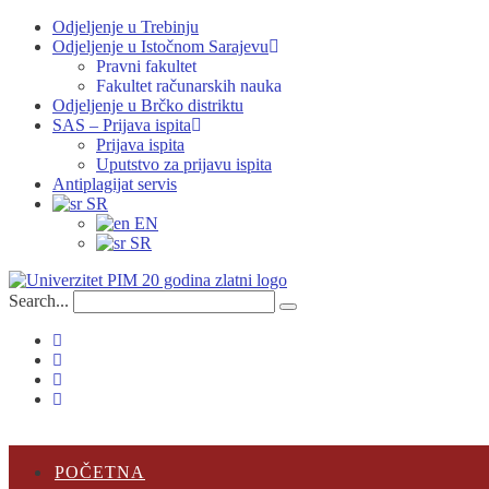
Odjeljenje u Trebinju
Odjeljenje u Istočnom Sarajevu
Pravni fakultet
Fakultet računarskih nauka
Odjeljenje u Brčko distriktu
SAS – Prijava ispita
Prijava ispita
Uputstvo za prijavu ispita
Antiplagijat servis
SR
EN
SR
Search...
POČETNA