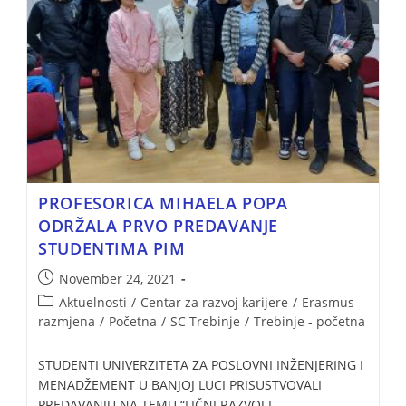
PROFESORICA MIHAELA POPA
ODRŽALA PRVO PREDAVANJE
STUDENTIMA PIM
November 24, 2021
Aktuelnosti
/
Centar za razvoj karijere
/
Erasmus
razmjena
/
Početna
/
SC Trebinje
/
Trebinje - početna
STUDENTI UNIVERZITETA ZA POSLOVNI INŽENJERING I
MENADŽEMENT U BANJOJ LUCI PRISUSTVOVALI
PREDAVANJU NA TEMU “LIČNI RAZVOJ I