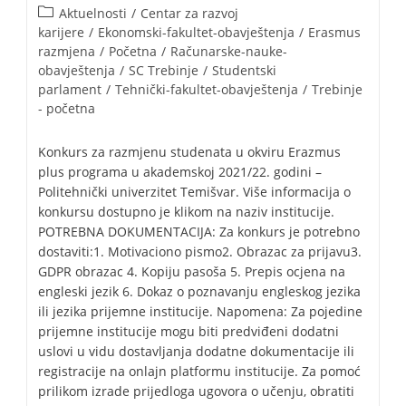
Aktuelnosti
/
Centar za razvoj
karijere
/
Ekonomski-fakultet-obavještenja
/
Erasmus
razmjena
/
Početna
/
Računarske-nauke-
obavještenja
/
SC Trebinje
/
Studentski
parlament
/
Tehnički-fakultet-obavještenja
/
Trebinje
- početna
Konkurs za razmjenu studenata u okviru Erazmus
plus programa u akademskoj 2021/22. godini –
Politehnički univerzitet Temišvar. Više informacija o
konkursu dostupno je klikom na naziv institucije.
POTREBNA DOKUMENTACIJA: Za konkurs je potrebno
dostaviti:1. Motivaciono pismo2. Obrazac za prijavu3.
GDPR obrazac 4. Kopiju pasoša 5. Prepis ocjena na
engleski jezik 6. Dokaz o poznavanju engleskog jezika
ili jezika prijemne institucije. Napomena: Za pojedine
prijemne institucije mogu biti predviđeni dodatni
uslovi u vidu dostavljanja dodatne dokumentacije ili
registracije na onlajn platformu institucije. Za pomoć
prilikom izrade prijedloga ugovora o učenju, obratiti