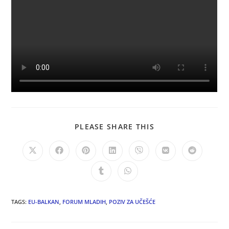
PLEASE SHARE THIS
TAGS:
EU-BALKAN
,
FORUM MLADIH
,
POZIV ZA UČEŠĆE