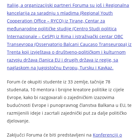
Italije, a organizacijski partneri Foruma su još i Regionalna
kancelarija za saradnju s mladima (Regional Youth
Cooperation Office – RYCO) iz Tirane, Centar za
međunarodne političke studije (Centro Studi politica
lnternazionale – CeSPI) iz Rima i istraživački centar OBC
Transev
ropa (Osservatorio Balcani Caucaso Transeuropa) iz
Trenta koji izvještava o društveno-političkom i kulturnom
razvoju država članica EU i drugih država iz regije, sa
naglaskom na Jugoistočnu Evropu, Tursku i Kavkaz.
Forum će okupiti studente iz 33 zemlje, tačnije 78
studenata, 10 mentora i brojne kreatore politike iz cijele
Evrope, kako bi razgovarali o zajedničkim izazovima
budućnosti Evrope i punopravnog članstva Balkana u EU, te
razmijenili ideje i zacrtali zajednički put za dalje političko
djelovanje.
ZakIjučci Foruma će biti predstavljeni na
Konferenciji o