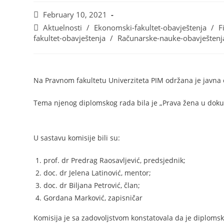
February 10, 2021
Aktuelnosti
/
Ekonomski-fakultet-obavještenja
/
F
fakultet-obavještenja
/
Računarske-nauke-obavještenj
Na Pravnom fakultetu Univerziteta PIM održana je javna
Tema njenog diplomskog rada bila je „Prava žena u doku
U sastavu komisije bili su:
prof. dr Predrag Raosavljević, predsjednik;
doc. dr Jelena Latinović, mentor;
doc. dr Biljana Petrović, član;
Gordana Marković, zapisničar
Komisija je sa zadovolјstvom konstatovala da je diplomski