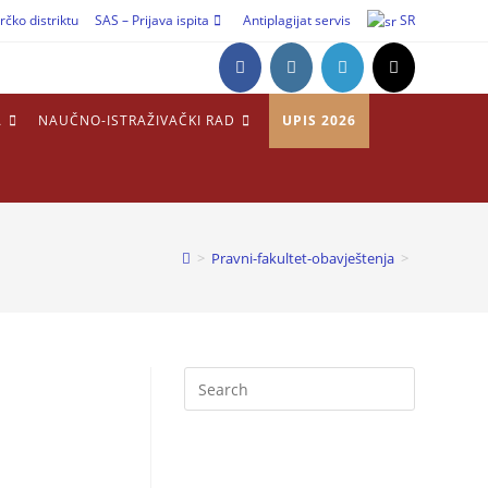
rčko distriktu
SAS – Prijava ispita
Antiplagijat servis
SR
A
NAUČNO-ISTRAŽIVAČKI RAD
UPIS 2026
>
Pravni-fakultet-obavještenja
>