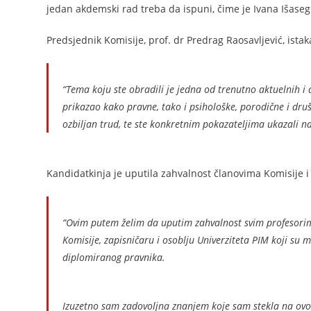
jedan akdemski rad treba da ispuni, čime je Ivana Išaseg
Predsjednik Komisije, prof. dr Predrag Raosavljević, istak
“Tema koju ste obradili je jedna od trenutno aktuelnih 
prikazao kako pravne, tako i psihološke, porodične i društ
ozbiljan trud, te ste konkretnim pokazateljima ukazali n
Kandidatkinja je uputila zahvalnost članovima Komisije i
“Ovim putem želim da uputim zahvalnost svim profesorima
Komisije, zapisničaru i osoblju Univerziteta PIM koji su
diplomiranog pravnika.
Izuzetno sam zadovoljna znanjem koje sam stekla na ovoj