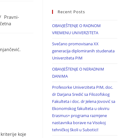
Recent Posts
/
Pravni-
očetna
OBAVJEŠTENJE O RADNOM
VREMENU UNIVERZITETA
Svečano promovisana XX
njančević.
generacija diplomiranih studenata
Univerziteta PIM
OBAVJEŠTENJE O NERADNIM
DANIMA
Profesorke Univerziteta PIM, doc.
dr Darjana Sredić sa Filozofskog
Fakulteta i doc. dr Jelena Jovović sa
Ekonomskog fakulteta u okviru
Erasmus+ programa razmjene
nastavnika borave na Visokoj
tehničkoj školi u Subotici!
riterije koje