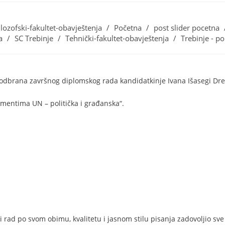
ilozofski-fakultet-obavještenja
/
Početna
/
post slider pocetna
a
/
SC Trebinje
/
Tehnički-fakultet-obavještenja
/
Trebinje - p
 odbrana završnog diplomskog rada kandidatkinje Ivana Išasegi Dre
mentima UN – politička i građanska“.
 rad po svom obimu, kvalitetu i jasnom stilu pisanja zadovoljio sve k