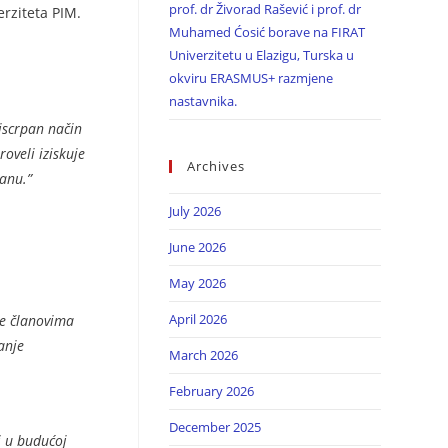
prof. dr Živorad Rašević i prof. dr
rziteta PIM.
Muhamed Ćosić borave na FIRAT
Univerzitetu u Elazigu, Turska u
okviru ERASMUS+ razmjene
nastavnika.
iscrpan način
oveli iziskuje
Archives
lanu.”
July 2026
June 2026
May 2026
April 2026
te članovima
anje
March 2026
February 2026
December 2025
i u budućoj