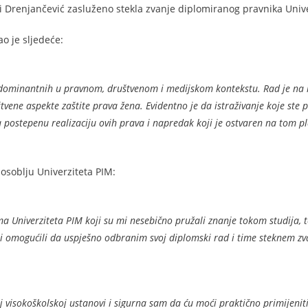
i Drenjančević zasluženo stekla zvanje diplomiranog pravnika Unive
ao je sljedeće:
i dominantnih u pravnom, društvenom i medijskom kontekstu. Rad je na 
vene aspekte zaštite prava žena. Evidentno je da istraživanje koje ste pr
a postepenu realizaciju ovih prava i napredak koji je ostvaren na tom p
 osoblju Univerziteta PIM:
 Univerziteta PIM koji su mi nesebično pružali znanje tokom studija, 
 mi omogućili da uspješno odbranim svoj diplomski rad i time steknem zv
 visokoškolskoj ustanovi i sigurna sam da ću moći praktično primijenit