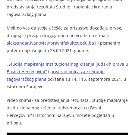
predstavljanja rezultata Studije i radionice kreiranja
zagovaračkog plana.
Molimo Vas da svoje učešće za prisustvo događaju prvog,
drugog ili prvog i drugog dana potvrdite na e-mail:
aleksandar.ivanovic@pravnifakultet.edu.ba
ili pismenim
putem, najkasnije do 23.09.2021. godine.
„Studija mapiranja institucionalnog kršenja ljudskih prava u
Bosni i Hercegovini“
i
prva radionica za kreiranje
zagovaračkog plana
održane su 14. i 15. septembra 2021. u
Istočnom Sarajevu.
Video snimak sa predstavljanja rezultata „Studije mapiranja
institucionalnog kršenja ljudskih prava u Bosni i
Hercegovini“ u Istočnom Sarajevu možete pogledati u
prilogu.