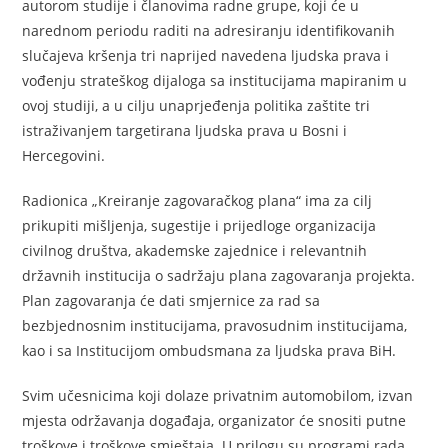
autorom studije i članovima radne grupe, koji će u
narednom periodu raditi na adresiranju identifikovanih
slučajeva kršenja tri naprijed navedena ljudska prava i
vođenju strateškog dijaloga sa institucijama mapiranim u
ovoj studiji, a u cilju unaprjeđenja politika zaštite tri
istraživanjem targetirana ljudska prava u Bosni i
Hercegovini.
Radionica „Kreiranje zagovaračkog plana“ ima za cilj
prikupiti mišljenja, sugestije i prijedloge organizacija
civilnog društva, akademske zajednice i relevantnih
državnih institucija o sadržaju plana zagovaranja projekta.
Plan zagovaranja će dati smjernice za rad sa
bezbjednosnim institucijama, pravosudnim institucijama,
kao i sa Institucijom ombudsmana za ljudska prava BiH.
Svim učesnicima koji dolaze privatnim automobilom, izvan
mjesta održavanja događaja, organizator će snositi putne
troškove i troškove smještaja. U prilogu su programi rada