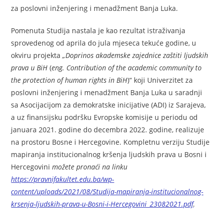
za poslovni inženjering i menadžment Banja Luka.
Pomenuta Studija nastala je kao rezultat istraživanja
sprovedenog od aprila do jula mjeseca tekuće godine, u
okviru projekta
„Doprinos akademske zajednice zaštiti ljudskih
prava u BiH
(
eng.
Contribution of the academic community to
the protection of human rights in BiH
)“ koji Univerzitet za
poslovni inženjering i menadžment Banja Luka u saradnji
sa Asocijacijom za demokratske inicijative (ADI) iz Sarajeva,
a uz finansijsku podršku Evropske komisije u periodu od
januara 2021. godine do decembra 2022. godine, realizuje
na prostoru Bosne i Hercegovine. Kompletnu verziju Studije
mapiranja institucionalnog kršenja ljudskih prava u Bosni i
Hercegovini
možete pronaći na
linku
https://pravnifakultet.edu.ba/wp-
content/uploads/2021/08/Studija-mapiranja-institucionalnog-
krsenja-ljudskih-prava-u-Bosni-i-Hercegovini_23082021.pdf
.