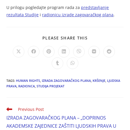
U prilogu pogledajte program rada za
predstavljanje
rezultata Studije
i
radionicu izrade zagovaračkog plana
.
PLEASE SHARE THIS
TAGS:
HUMAN RIGHTS
,
IZRADA ZAGOVARAČKOG PLANA
,
KRŠENJE
,
LJUDSKA
PRAVA
,
RADIONCA
,
STUDIJA PROJEKAT
Previous Post
IZRADA ZAGOVARAČKOG PLANA – „DOPRINOS
AKADEMSKE ZAJEDNICE ZAŠTITI LJUDSKIH PRAVA U