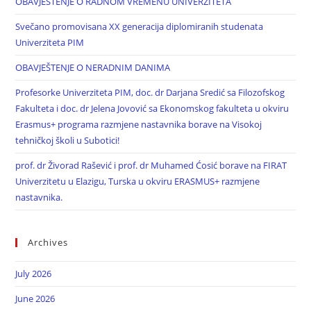
OBAVJEŠTENJE O RADNOM VREMENU UNIVERZITETA
Svečano promovisana XX generacija diplomiranih studenata
Univerziteta PIM
OBAVJEŠTENJE O NERADNIM DANIMA
Profesorke Univerziteta PIM, doc. dr Darjana Sredić sa Filozofskog
Fakulteta i doc. dr Jelena Jovović sa Ekonomskog fakulteta u okviru
Erasmus+ programa razmjene nastavnika borave na Visokoj
tehničkoj školi u Subotici!
prof. dr Živorad Rašević i prof. dr Muhamed Ćosić borave na FIRAT
Univerzitetu u Elazigu, Turska u okviru ERASMUS+ razmjene
nastavnika.
Archives
July 2026
June 2026