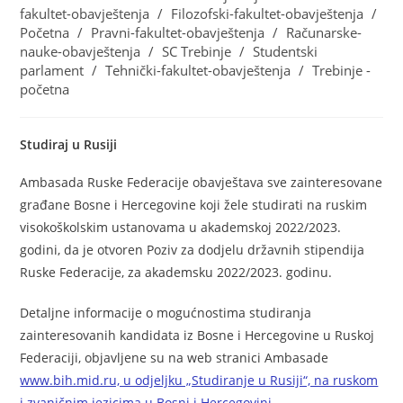
fakultet-obavještenja
/
Filozofski-fakultet-obavještenja
/
Početna
/
Pravni-fakultet-obavještenja
/
Računarske-
nauke-obavještenja
/
SC Trebinje
/
Studentski
parlament
/
Tehnički-fakultet-obavještenja
/
Trebinje -
početna
Studiraj u Rusiji
Ambasada Ruske Federacije obavještava sve zainteresovane
građane Bosne i Hercegovine koji žele studirati na ruskim
visokoškolskim ustanovama u akademskoj 2022/2023.
godini, da je otvoren Poziv za dodjelu državnih stipendija
Ruske Federacije, za akademsku 2022/2023. godinu.
Detaljne informacije o mogućnostima studiranja
zainteresovanih kandidata iz Bosne i Hercegovine u Ruskoj
Federaciji, objavljene su na web stranici Ambasade
www.bih.mid.ru, u odjeljku „Studiranje u Rusiji“, na ruskom
i zvaničnim jezicima u Bosni i Hercegovini.