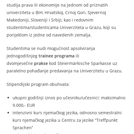
studija prava ili ekonomije na jednom od priznatih
univerziteta u BiH, Hrvatskoj, Crnoj Gori, Sjevernoj
Makedoniji, Sloveniji i Srbiji, kao i redovnim
studentima/studenticama Univerziteta u Grazu, koji su
porijeklom iz jedne od navedenih zemalja.
Studentima se nudi mogućnost apsolviranja
jednogodišnjeg
trainee programa
ili
dvomjesečne
prakse
kod Steiermärkische Sparkasse uz
paralelno pohađanje predavanja na Univerzitetu u Grazu.
Stipendijski program obuhvata:
ukupni godišnji iznos po učesniku/učesnici: maksimalno
9.000,- EUR
intenzivni kurs njemačkog jezika, odnosno semestralni
kurs njemačkog jezika u Centru za jezike “Treffpunkt
Sprachen”