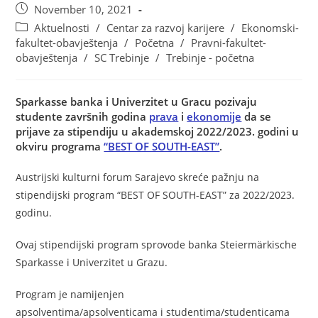
November 10, 2021
Aktuelnosti
/
Centar za razvoj karijere
/
Ekonomski-
fakultet-obavještenja
/
Početna
/
Pravni-fakultet-
obavještenja
/
SC Trebinje
/
Trebinje - početna
Sparkasse banka i Univerzitet u Gracu pozivaju
studente završnih godina
prava
i
ekonomije
da se
prijave za stipendiju u akademskoj 2022/2023. godini u
okviru programa
“BEST OF SOUTH-EAST”
.
Austrijski kulturni forum Sarajevo skreće pažnju na
stipendijski program “BEST OF SOUTH-EAST” za 2022/2023.
godinu.
Ovaj stipendijski program sprovode banka Steiermärkische
Sparkasse i Univerzitet u Grazu.
Program je namijenjen
apsolventima/apsolventicama i studentima/studenticama