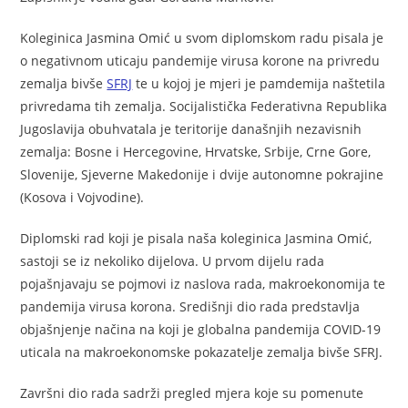
Koleginica Jasmina Omić u svom diplomskom radu pisala je
o negativnom uticaju pandemije virusa korone na privredu
zemalja bivše
SFRJ
te u kojoj je mjeri je pamdemija naštetila
privredama tih zemalja. Socijalistička Federativna Republika
Jugoslavija obuhvatala je teritorije današnjih nezavisnih
zemalja: Bosne i Hercegovine, Hrvatske, Srbije, Crne Gore,
Slovenije, Sjeverne Makedonije i dvije autonomne pokrajine
(Kosova i Vojvodine).
Diplomski rad koji je pisala naša koleginica Jasmina Omić,
sastoji se iz nekoliko dijelova. U prvom dijelu rada
pojašnjavaju se pojmovi iz naslova rada, makroekonomija te
pandemija virusa korona. Središnji dio rada predstavlja
objašnjenje načina na koji je globalna pandemija COVID-19
uticala na makroekonomske pokazatelje zemalja bivše SFRJ.
Završni dio rada sadrži pregled mjera koje su pomenute