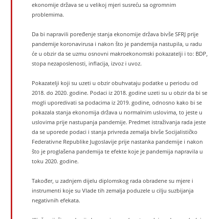
ekonomije država se u velikoj mjeri susreću sa ogromnim
problemima.
Da bi napravili poređenje stanja ekonomije država bivše SFRJ prije
pandemije koronavirusa i nakon što je pandemija nastupila, u radu
će u obzir da se uzmu osnovni makroekonomski pokazatelji i to: BDP,
stopa nezaposlenosti, inflacija, izvoz i uvoz.
Pokazatelji koji su uzeti u obzir obuhvataju podatke u periodu od
2018. do 2020. godine. Podaci iz 2018. godine uzeti su u obzir da bi se
mogli uporedivati sa podacima iz 2019. godine, odnosno kako bi se
pokazala stanja ekonomija država u normalnim uslovima, to jeste u
uslovima prije nastupanja pandemije. Predmet istraživanja rada jeste
da se uporede podaci i stanja privreda zemalja bivše Socijalističko
Federativne Republike Jugoslavije prije nastanka pandemije i nakon
što je proglašena pandemija te efekte koje je pandemija napravila u
toku 2020. godine.
Također, u zadnjem dijelu diplomskog rada obradene su mjere i
instrumenti koje su Vlade tih zemalja poduzele u cilju suzbijanja
negativnih efekata.