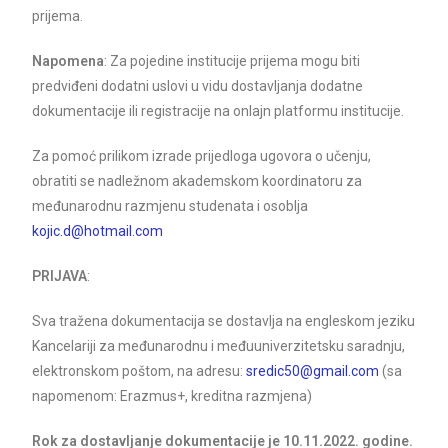
prijema.
Napomena
: Za pojedine institucije prijema mogu biti
predviđeni dodatni uslovi u vidu dostavljanja dodatne
dokumentacije ili registracije na onlajn platformu institucije.
Za pomoć prilikom izrade prijedloga ugovora o učenju,
obratiti se nadležnom akademskom koordinatoru za
međunarodnu razmjenu studenata i osoblja
kojic.d@hotmail.com
PRIJAVA
:
Sva tražena dokumentacija se dostavlja na engleskom jeziku
Kancelariji za međunarodnu i međuuniverzitetsku saradnju,
elektronskom poštom, na adresu:
sredic50@gmail.com
(sa
napomenom: Erazmus+, kreditna razmjena)
Rok za dostavljanje dokumentacije je 10.11.2022. godine.