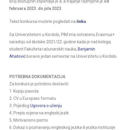
Broj dostupnih stipendija
je
3
, a t
rajanje razmjene je
od
februara 2023. do jula 2023
.
Tekst konkursa možete pogledati na
linku
.
Sa Univerzitetom u Kordobi, PIM ima ostvarenu Erasmus+
saradnju od
školske 2021/22. godine kada je
naš kolega,
student Fakulteta računarskih nauka,
Benjamin
Ahatović
boravio jedan semestar na Univerzitetu u Kordobi.
POTREBNA
DOKUMENTACIJA
Za konkurs je potrebno dostaviti:
1. Kopiju pasoša
2. CV u Europass formatu
3. Prijedlog
Ugovora o učenju
4. Prepis ocjena na engleski jezik
5. Motivaciono pismo
6. Dokaz o poznavanju engleskog jezika ili jezika institucije