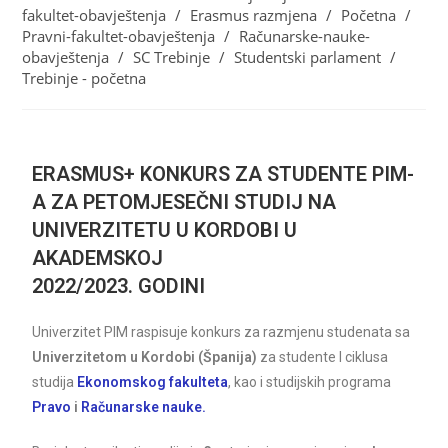
fakultet-obavještenja
/
Erasmus razmjena
/
Početna
/
Pravni-fakultet-obavještenja
/
Računarske-nauke-
obavještenja
/
SC Trebinje
/
Studentski parlament
/
Trebinje - početna
ERASMUS+ KONKURS ZA STUDENTE PIM-
A ZA PETOMJESEČNI STUDIJ NA
UNIVERZITETU U KORDOBI U
AKADEMSKOJ
2022/2023. GODINI
Univerzitet PIM raspisuje konkurs za razmjenu studenata sa
Univerzitetom u Kordobi (Španija)
za studente I ciklusa
studija
Ekonomskog fakulteta
, kao i studijskih programa
Pravo
i
Računarske nauke.