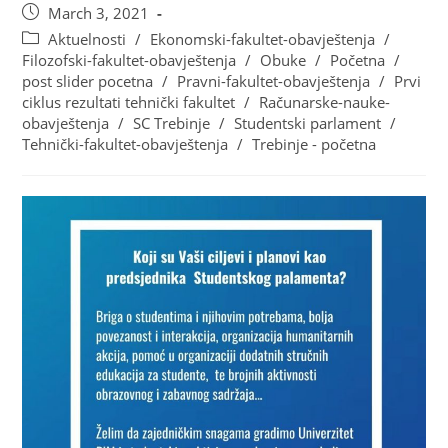
March 3, 2021
Aktuelnosti
/
Ekonomski-fakultet-obavještenja
/
Filozofski-fakultet-obavještenja
/
Obuke
/
Početna
/
post slider pocetna
/
Pravni-fakultet-obavještenja
/
Prvi
ciklus rezultati tehnički fakultet
/
Računarske-nauke-
obavještenja
/
SC Trebinje
/
Studentski parlament
/
Tehnički-fakultet-obavještenja
/
Trebinje - početna