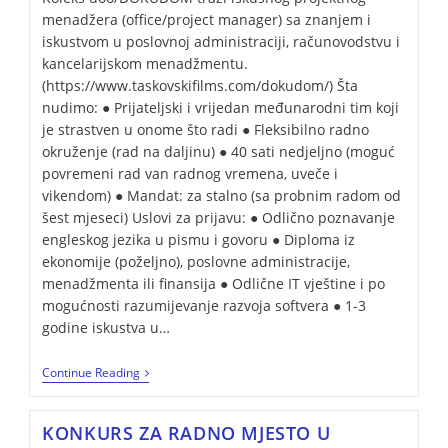
menadžera (office/project manager) sa znanjem i
iskustvom u poslovnoj administraciji, računovodstvu i
kancelarijskom menadžmentu.
(https://www.taskovskifilms.com/dokudom/) Šta
nudimo: ● Prijateljski i vrijedan međunarodni tim koji
je strastven u onome što radi ● Fleksibilno radno
okruženje (rad na daljinu) ● 40 sati nedjeljno (moguć
povremeni rad van radnog vremena, uveče i
vikendom) ● Mandat: za stalno (sa probnim radom od
šest mjeseci) Uslovi za prijavu: ● Odlično poznavanje
engleskog jezika u pismu i govoru ● Diploma iz
ekonomije (poželjno), poslovne administracije,
menadžmenta ili finansija ● Odlične IT vještine i po
mogućnosti razumijevanje razvoja softvera ● 1-3
godine iskustva u…
Continue Reading
KONKURS ZA RADNO MJESTO U