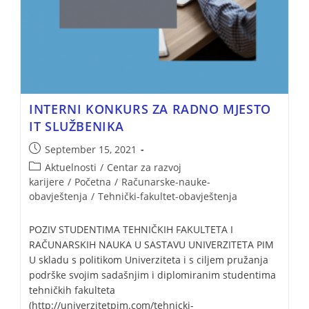
INTERNI KONKURS ZA RADNO MJESTO
IT SLUŽBENIKA
September 15, 2021
Aktuelnosti
/
Centar za razvoj
karijere
/
Početna
/
Računarske-nauke-
obavještenja
/
Tehnički-fakultet-obavještenja
POZIV STUDENTIMA TEHNIČKIH FAKULTETA I
RAČUNARSKIH NAUKA U SASTAVU UNIVERZITETA PIM
U skladu s politikom Univerziteta i s ciljem pružanja
podrške svojim sadašnjim i diplomiranim studentima
tehničkih fakulteta
(http://univerzitetpim.com/tehnicki-