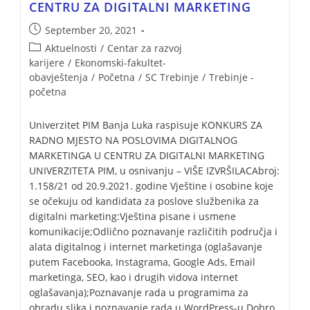
CENTRU ZA DIGITALNI MARKETING
September 20, 2021
Aktuelnosti
/
Centar za razvoj
karijere
/
Ekonomski-fakultet-
obavještenja
/
Početna
/
SC Trebinje
/
Trebinje -
početna
Univerzitet PIM Banja Luka raspisuje KONKURS ZA
RADNO MJESTO NA POSLOVIMA DIGITALNOG
MARKETINGA U CENTRU ZA DIGITALNI MARKETING
UNIVERZITETA PIM, u osnivanju – VIŠE IZVRŠILACAbroj:
1.158/21 od 20.9.2021. godine Vještine i osobine koje
se očekuju od kandidata za poslove službenika za
digitalni marketing:Vještina pisane i usmene
komunikacije;Odlično poznavanje različitih područja i
alata digitalnog i internet marketinga (oglašavanje
putem Facebooka, Instagrama, Google Ads, Email
marketinga, SEO, kao i drugih vidova internet
oglašavanja);Poznavanje rada u programima za
obradu slika i poznavanje rada u WordPress-u.Dobro