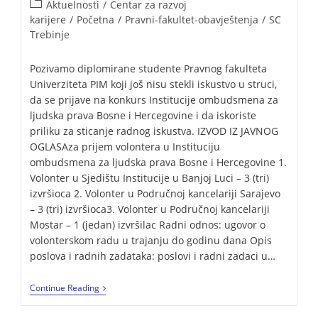
Aktuelnosti
/
Centar za razvoj
karijere
/
Početna
/
Pravni-fakultet-obavještenja
/
SC
Trebinje
Pozivamo diplomirane studente Pravnog fakulteta
Univerziteta PIM koji još nisu stekli iskustvo u struci,
da se prijave na konkurs Institucije ombudsmena za
ljudska prava Bosne i Hercegovine i da iskoriste
priliku za sticanje radnog iskustva. IZVOD IZ JAVNOG
OGLASAza prijem volontera u Instituciju
ombudsmena za ljudska prava Bosne i Hercegovine 1.
Volonter u Sjedištu Institucije u Banjoj Luci – 3 (tri)
izvršioca 2. Volonter u Područnoj kancelariji Sarajevo
– 3 (tri) izvršioca3. Volonter u Područnoj kancelariji
Mostar – 1 (jedan) izvršilac Radni odnos: ugovor o
volonterskom radu u trajanju do godinu dana Opis
poslova i radnih zadataka: poslovi i radni zadaci u…
Continue Reading