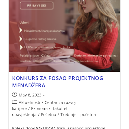
KONKURS ZA POSAO PROJEKTNOG
MENADŽERA
May 8, 2023
Aktuelnosti
/
Centar za razvoj
karijere
/
Ekonomski-fakultet-
obavještenja
/
Početna
/
Trebinje - početna
Koleks doo/DOKUDOM traži iskusnog projektnog