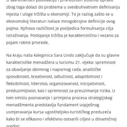
zbog toga dolazi do problema u sveobuhvatnom definisanju
mjesta i uloge tržišta u ekonomiji. To je razlog zašto se u
ekonomskoj literaturi nalaze mnogobrojne definicije ovog
pojma. Njihova različitost je posljedica formulisanja cilja
istraživanja. Postojanje tržišta je karakteristično i vezano za
pojam robne privrede.
Na kraju naša koleginica Sara Lindo zaključuje da su glavne
karakteristike menadžera u turizmu 21. vijeka: spremnost
za obavljanje obimnog i napornog rada, analitičke
sposobnosti, kreativnost, odlučnost, adaptibilnost i
fleksibilnost, liderstvo, organizovanost, inicijativnost,
preduzimljivost, kao i spremnost za preuzimanje rizika. U
tom smislu poznavanje i primjena procesa strategijskog
menadžmenta predstavlja fundament uspješnog
usmjeravanja kursa ugostiteljsko-turističkog preduzeća
kako bi se efikasno i efektivno ostvarili ciljevi u dinamičnoj
sredini.