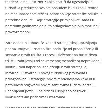
tendencijama u turizmu? Kako postići da ugostiteljsko-
turistička preduzeća svojom ponudom budu konkurentna
na međunarodnom tržištu, odnosno koje strateške odluke je
potrebno donijeti i koje strategije primjenjivati sada i u
narednim godinama da bi to prilagođavanje bilo moguće i
pravovremeno?
Zato danas, a i ubuduće, zadaci strategijskog upravljanja
podrazumijevaju znatno šire područje od pronalaženja ili
stvaranja novih tržišta. Procesi i složenost na turističkom
tržištu, zahtijevaju od savremenog menadžera neprekidan i
kontinuirani napor na iznalaženju novih strategija,
inoviranju i stvaranju novog turističkog proizvoda i
prilagođavanju strategije novim tendencijama kako bi u
potpunosti odgovorili novim zahtjevima turista, održali i
unaprijedili poziciju na tržištu i uspješno odgovorili
konkurentskim pritiscima i izazovima.
U savremenom poslovanju i privrednom sistemu upravo