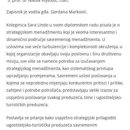
prof. dr Nikola Vojvodić, član,
Zapisnik je vodila gđa. Gordana Marković.
Koleginica Sara Lindo u svom diplomskom radu pisala je o
strategijskom menadžmentu koji je veoma interesantno i
dinamično područje savremenog menadžmenta. U
uslovima sve veće turbulencije i kompleksnosti okruženja, u
kojoj organizacije obavljaju svoju poslovnu i širu društvenu
misiju, sve više se nameće potreba za izučavanjem
strategijskog menadžmenta, kao sistematskog pristupa
upravljanju promjenama. Savremeni uslovi poslovanja u
kojima se neprekidno mijenjaju konkurentni pritisci i prilike,
zahtjevi i potrebe potrošača, predstavljaju veliki izazov za
uspješno poslovanje svakog preduzeća, time i ugostiteljsko-
turističkih preduzeća.
Postavlja se pitanje kako uspješno strategijski prilagoditi
ugostiteljsko-turistička preduzeća savremenim